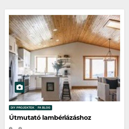
DIY PROJEKTEK
FA BLOG
Útmutató lambériázáshoz