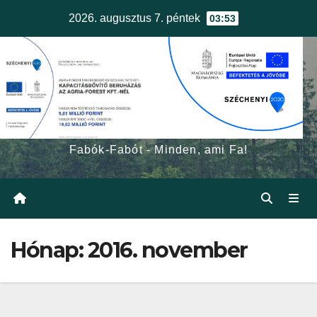
Skip
2026. augusztus 7. péntek
03:53
to
content
egerfa.hu
Fabók-Fabót - Minden, ami Fa!
Hónap:
2016. november