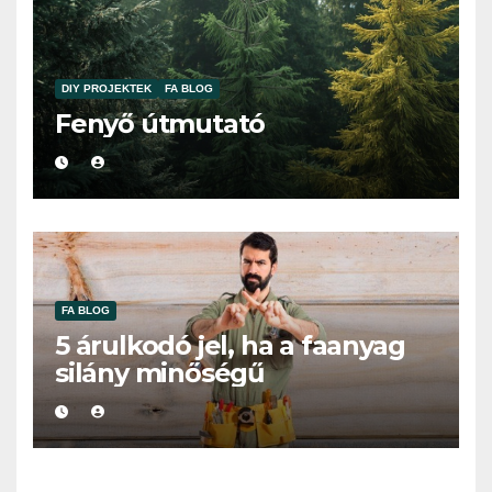
DIY PROJEKTEK
FA BLOG
Fenyő útmutató
FA BLOG
5 árulkodó jel, ha a faanyag
silány minőségű