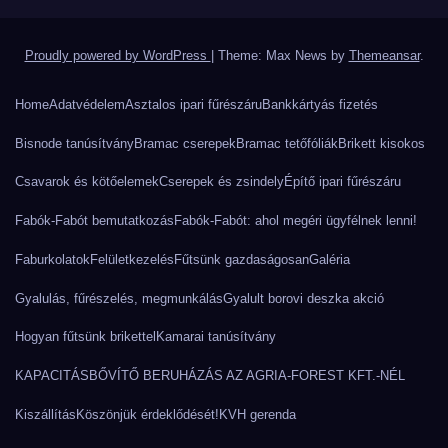
Proudly powered by WordPress
|
Theme: Max News by
Themeansar
.
Home
Adatvédelem
Asztalos ipari fűrészáru
Bankkártyás fizetés
Bisnode tanúsítvány
Bramac cserepek
Bramac tetőfóliák
Brikett kisokos
Csavarok és kötőelemek
Cserepek és zsindely
Építő ipari fűrészáru
Fabók-Fabót bemutatkozás
Fabók-Fabót: ahol megéri ügyfélnek lenni!
Faburkolatok
Felületkezelés
Fűtsünk gazdaságosan
Galéria
Gyalulás, fűrészelés, megmunkálás
Gyalult borovi deszka akció
Hogyan fűtsünk brikettel
Kamarai tanúsítvány
KAPACITÁSBŐVÍTŐ BERUHÁZÁS AZ AGRIA-FOREST KFT.-NÉL
Kiszállítás
Köszönjük érdeklődését!
KVH gerenda