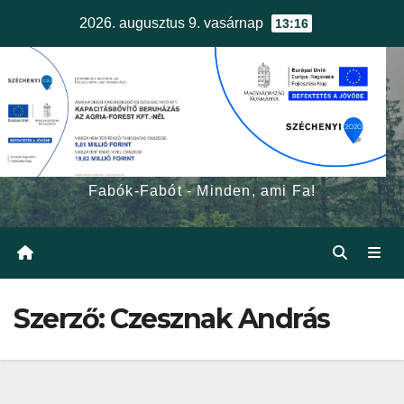
Skip
2026. augusztus 9. vasárnap
13:16
to
content
egerfa.hu
Fabók-Fabót - Minden, ami Fa!
Szerző:
Czesznak András