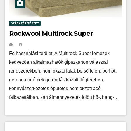
SZÁRAZÉPÍTÉSZET
Rockwool Multirock Super
Felhasználási terület: A Multirock Super lemezek
kedvezően alkalmazhatók gipszkarton válaszfal
rendszerekben, homlokzati falak belső felén, borított
gerendafödémek gerendák közötti légterében,
könnyűszerkezetes épületek homlokzati acél
falkazettáiban, zárt álmennyezetek fölött hő-, hang-…