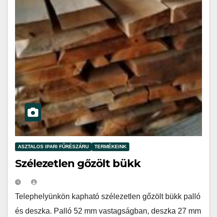
ASZTALOS IPARI FŰRÉSZÁRU
TERMÉKEINK
Szélezetlen gőzölt bükk
Telephelyünkön kapható szélezetlen gőzölt bükk palló
és deszka. Palló 52 mm vastagságban, deszka 27 mm