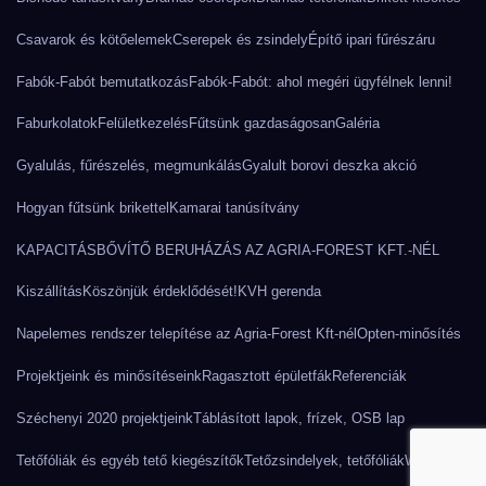
Csavarok és kötőelemek
Cserepek és zsindely
Építő ipari fűrészáru
Fabók-Fabót bemutatkozás
Fabók-Fabót: ahol megéri ügyfélnek lenni!
Faburkolatok
Felületkezelés
Fűtsünk gazdaságosan
Galéria
Gyalulás, fűrészelés, megmunkálás
Gyalult borovi deszka akció
Hogyan fűtsünk brikettel
Kamarai tanúsítvány
KAPACITÁSBŐVÍTŐ BERUHÁZÁS AZ AGRIA-FOREST KFT.-NÉL
Kiszállítás
Köszönjük érdeklődését!
KVH gerenda
Napelemes rendszer telepítése az Agria-Forest Kft-nél
Opten-minősítés
Projektjeink és minősítéseink
Ragasztott épületfák
Referenciák
Széchenyi 2020 projektjeink
Táblásított lapok, frízek, OSB lap
Tetőfóliák és egyéb tető kiegészítők
Tetőzsindelyek, tetőfóliák
Webshop