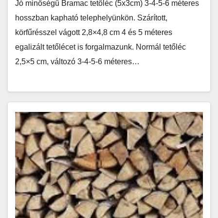
Jó minőségű Bramac tetőléc (5x3cm) 3-4-5-6 méteres
hosszban kapható telephelyünkön. Szárított,
körfűrésszel vágott 2,8×4,8 cm 4 és 5 méteres
egalizált tetőlécet is forgalmazunk. Normál tetőléc
2,5×5 cm, változó 3-4-5-6 méteres…