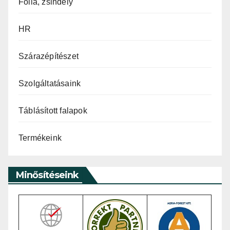
Fólia, zsindely
HR
Szárazépítészet
Szolgáltatásaink
Táblásított falapok
Termékeink
Minősítéseink