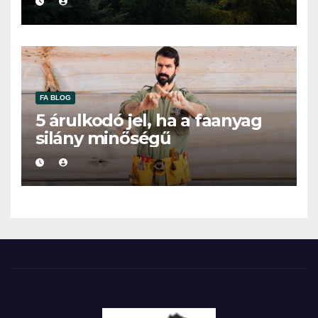
FA BLOG
5 árulkodó jel, ha a faanyag
silány minőségű