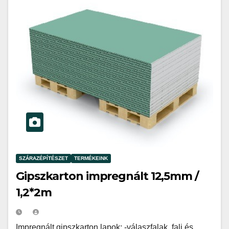
SZÁRAZÉPÍTÉSZET
TERMÉKEINK
Gipszkarton impregnált 12,5mm /
1,2*2m
Impregnált gipszkarton lapok: -válaszfalak, fali és