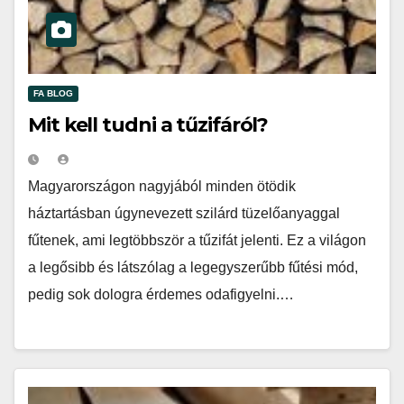
FA BLOG
Mit kell tudni a tűzifáról?
Magyarországon nagyjából minden ötödik
háztartásban úgynevezett szilárd tüzelőanyaggal
fűtenek, ami legtöbbször a tűzifát jelenti. Ez a világon
a legősibb és látszólag a legegyszerűbb fűtési mód,
pedig sok dologra érdemes odafigyelni.…