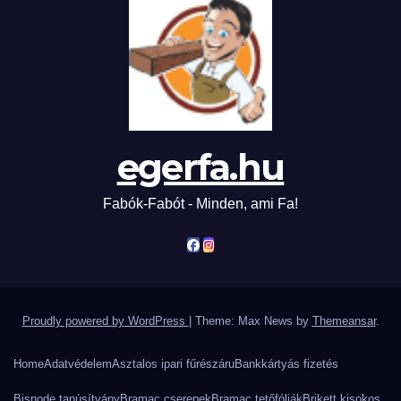
egerfa.hu
Fabók-Fabót - Minden, ami Fa!
Proudly powered by WordPress
|
Theme: Max News by
Themeansar
.
Home
Adatvédelem
Asztalos ipari fűrészáru
Bankkártyás fizetés
Bisnode tanúsítvány
Bramac cserepek
Bramac tetőfóliák
Brikett kisokos