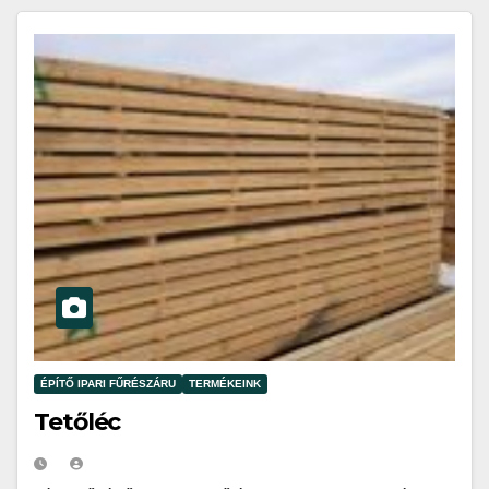
ÉPÍTŐ IPARI FŰRÉSZÁRU
TERMÉKEINK
Tetőléc