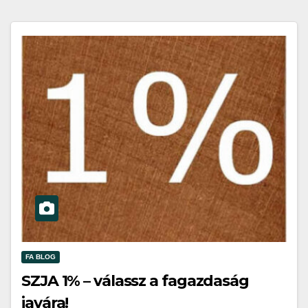
FA BLOG
SZJA 1% – válassz a fagazdaság
javára!