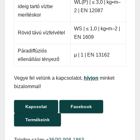
WL(P) | ≤ 3,0 | kg•m–
ideig tartó vízbe
2 | EN 12087
merítéskor
WS | ≤ 1,0 | kg•m–2 |
Rövid távú vízfelvétel
EN 1609
Páradiffúziós
μ | 1 | EN 13162
ellenállási tényező
Vegye fel velünk a kapcsolatot,
hívjon
minket
bizalommal!
Kapcsolat
Facebook
Termékeink
Telefon szám:
+36/30-908-1863