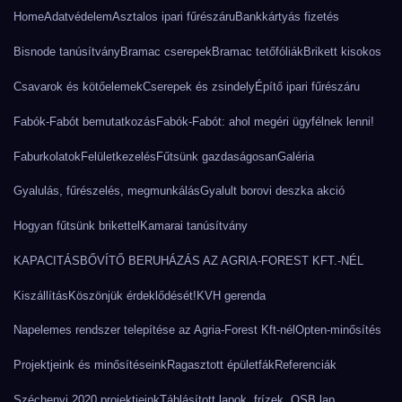
Home
Adatvédelem
Asztalos ipari fűrészáru
Bankkártyás fizetés
Bisnode tanúsítvány
Bramac cserepek
Bramac tetőfóliák
Brikett kisokos
Csavarok és kötőelemek
Cserepek és zsindely
Építő ipari fűrészáru
Fabók-Fabót bemutatkozás
Fabók-Fabót: ahol megéri ügyfélnek lenni!
Faburkolatok
Felületkezelés
Fűtsünk gazdaságosan
Galéria
Gyalulás, fűrészelés, megmunkálás
Gyalult borovi deszka akció
Hogyan fűtsünk brikettel
Kamarai tanúsítvány
KAPACITÁSBŐVÍTŐ BERUHÁZÁS AZ AGRIA-FOREST KFT.-NÉL
Kiszállítás
Köszönjük érdeklődését!
KVH gerenda
Napelemes rendszer telepítése az Agria-Forest Kft-nél
Opten-minősítés
Projektjeink és minősítéseink
Ragasztott épületfák
Referenciák
Széchenyi 2020 projektjeink
Táblásított lapok, frízek, OSB lap