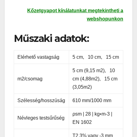
Kőzetgyapot kínálatunkat megtekintheti a
webshopunkon
Műszaki adatok:
Elérhető vastagság
5 cm, 10 cm, 15 cm
5 cm (9,15 m2), 10
m2/csomag
cm (4,88m2), 15 cm
(3,05m2)
Szélesség/hosszúság
610 mm/1000 mm
ρsm | 28 | kg•m-3 |
Névleges testsűrűség
EN 1602
T2 3% vagy -3 mm