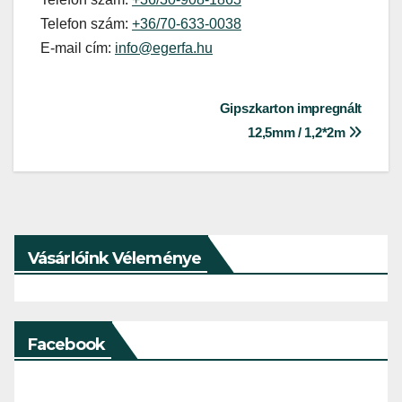
Telefon szám:
+36/70-633-0038
E-mail cím:
info@egerfa.hu
Bejegyzés
Gipszkarton impregnált
12,5mm / 1,2*2m
navigáció
Vásárlóink Véleménye
Facebook