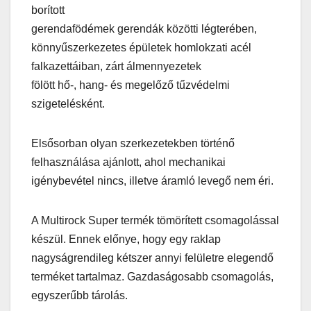
borított
gerendafödémek gerendák közötti légterében,
könnyűszerkezetes épületek homlokzati acél
falkazettáiban, zárt álmennyezetek
fölött hő-, hang- és megelőző tűzvédelmi
szigetelésként.
Elsősorban olyan szerkezetekben történő
felhasználása ajánlott, ahol mechanikai
igénybevétel nincs, illetve áramló levegő nem éri.
A Multirock Super termék tömörített csomagolással
készül. Ennek előnye, hogy egy raklap
nagyságrendileg kétszer annyi felületre elegendő
terméket tartalmaz. Gazdaságosabb csomagolás,
egyszerűbb tárolás.