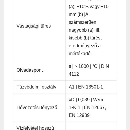
(a); +10% vagy +10
mm (b) |A
számszerűen
Vastagsági tűrés
nagyobb (a), ill.
kisebb (b) tűrést
eredményező a
mértékadó.
tt | > 1000 | °C | DIN
Olvadáspont
4112
Tűzvédelmi osztály
A1 | EN 13501-1
λD | 0,039 | W•m-
Hővezetési tényező
1•K-1 | EN 12667,
EN 12939
Vízfelvétel hosszú