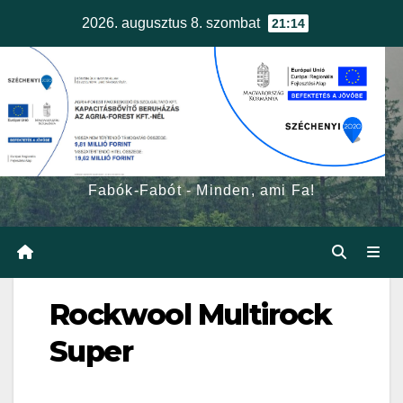
Skip
2026. augusztus 8. szombat
21:14
to
content
egerfa.hu
Fabók-Fabót - Minden, ami Fa!
Rockwool Multirock
Super