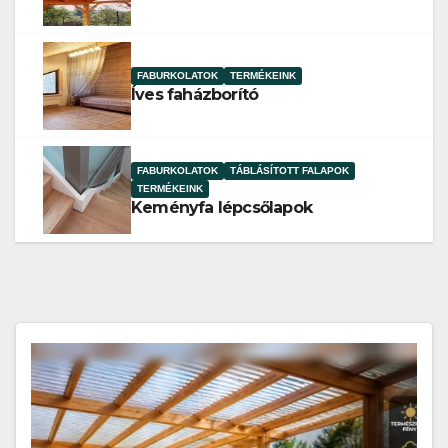
FABURKOLATOK
TERMÉKEINK
Íves faházborító
FABURKOLATOK
TÁBLÁSÍTOTT FALAPOK
TERMÉKEINK
Keményfa lépcsőlapok