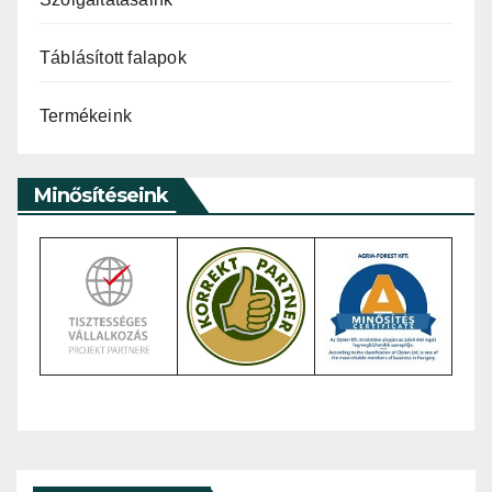
Táblásított falapok
Termékeink
Minősítéseink