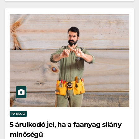
FA BLOG
5 árulkodó jel, ha a faanyag silány
minőségű