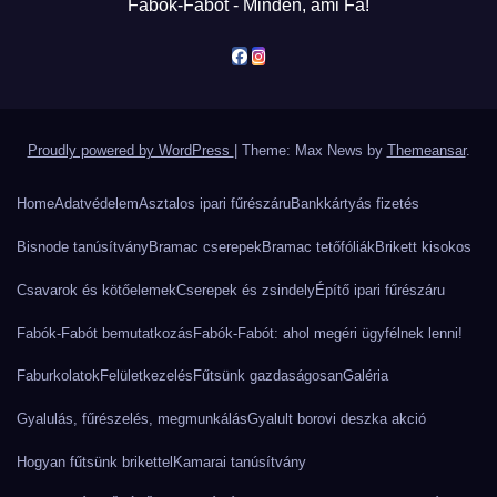
Fabók-Fabót - Minden, ami Fa!
Proudly powered by WordPress
|
Theme: Max News by
Themeansar
.
Home
Adatvédelem
Asztalos ipari fűrészáru
Bankkártyás fizetés
Bisnode tanúsítvány
Bramac cserepek
Bramac tetőfóliák
Brikett kisokos
Csavarok és kötőelemek
Cserepek és zsindely
Építő ipari fűrészáru
Fabók-Fabót bemutatkozás
Fabók-Fabót: ahol megéri ügyfélnek lenni!
Faburkolatok
Felületkezelés
Fűtsünk gazdaságosan
Galéria
Gyalulás, fűrészelés, megmunkálás
Gyalult borovi deszka akció
Hogyan fűtsünk brikettel
Kamarai tanúsítvány