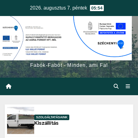
Skip
2026. augusztus 7. péntek
05:54
to
content
egerfa.hu
Fabók-Fabót - Minden, ami Fa!
SZOLGÁLTATÁSAINK
Kiszállítás