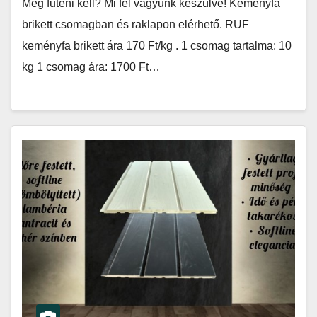
Még fűteni kell? Mi fel vagyunk készülve! Keményfa
brikett csomagban és raklapon elérhető. RUF
keményfa brikett ára 170 Ft/kg . 1 csomag tartalma: 10
kg 1 csomag ára: 1700 Ft…