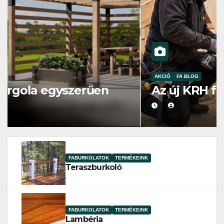
AKCIÓ
FA BLOG
Az új KRH fa
FABURKOLATOK
TERMÉKEINK
Teraszburkoló
FABURKOLATOK
TERMÉKEINK
Lambéria