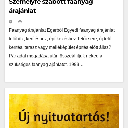
Személyre szabott faanyag
árajánlat
Faanyag árajánlat Egerből Egyedi faanyag árajánlat
tetőhöz, kerítéshez, építkezéshez Tetőcsere, új tető,
kerítés, terasz vagy melléképület építés előtt állsz?
Pár adat megadása után összeállítjuk neked a
szükséges faanyag ajánlatot. 1998…