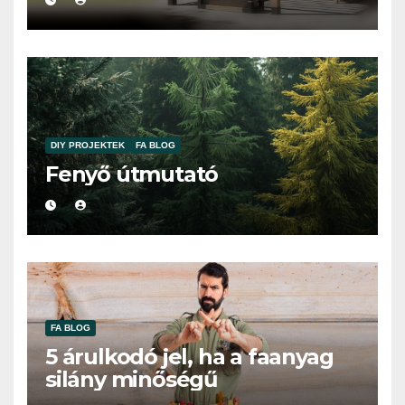
DIY PROJEKTEK
FA BLOG
Fenyő útmutató
FA BLOG
5 árulkodó jel, ha a faanyag
silány minőségű