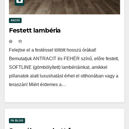
AKCIÓ
Festett lambéria
Felejtse el a festéssel töltött hosszú órákat!
Bemutatjuk ANTRACIT és FEHÉR színű, előre festett,
SOFTLINE (gömbölyített) lambériáinkat, amikkel
pillanatok alatt luxushatást érhet el otthonában vagy a
teraszán! Miért érdemes a…
FA BLOG