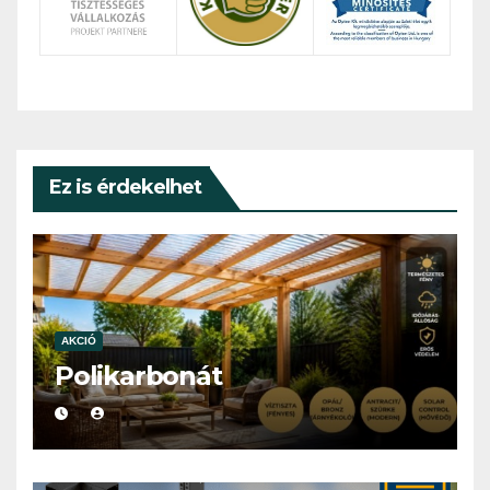
Ez is érdekelhet
AKCIÓ
Polikarbonát