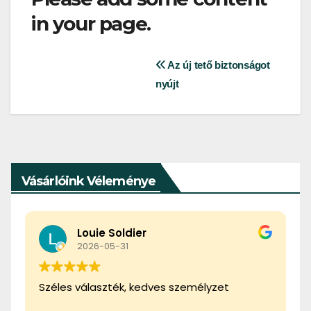
in your page.
Bejegyzés
Az új tető biztonságot
nyújt
navigáció
Vásárlóink Véleménye
Tibor Gál
2026-02-22
Ez a felhasználó csak egy értékelést
hagyott.