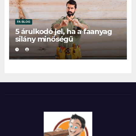
FA BLOG
5 árulkodó jel, ha a faanyag
silány minőségű