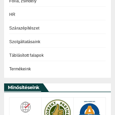
Fólia, zsindely
HR
Szárazépítészet
Szolgáltatásaink
Táblásított falapok
Termékeink
Minősítéseink