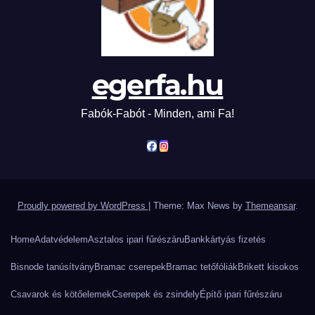
egerfa.hu
Fabók-Fabót - Minden, ami Fa!
Proudly powered by WordPress
|
Theme: Max News by
Themeansar
.
Home
Adatvédelem
Asztalos ipari fűrészáru
Bankkártyás fizetés
Bisnode tanúsítvány
Bramac cserepek
Bramac tetőfóliák
Brikett kisokos
Csavarok és kötőelemek
Cserepek és zsindely
Építő ipari fűrészáru