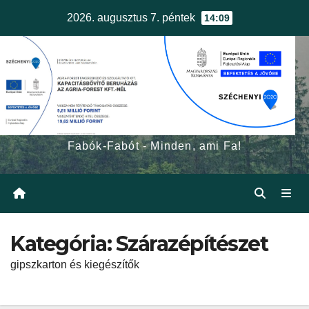
Skip
2026. augusztus 7. péntek
14:09
to
content
egerfa.hu
Fabók-Fabót - Minden, ami Fa!
Kategória:
Szárazépítészet
gipszkarton és kiegészítők