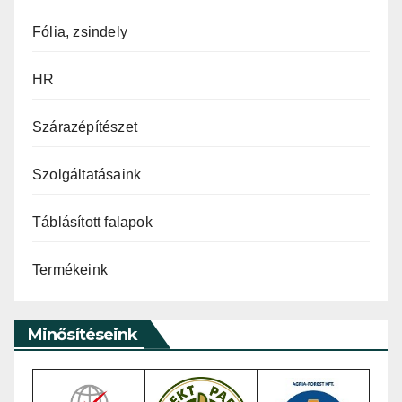
Fólia, zsindely
HR
Szárazépítészet
Szolgáltatásaink
Táblásított falapok
Termékeink
Minősítéseink