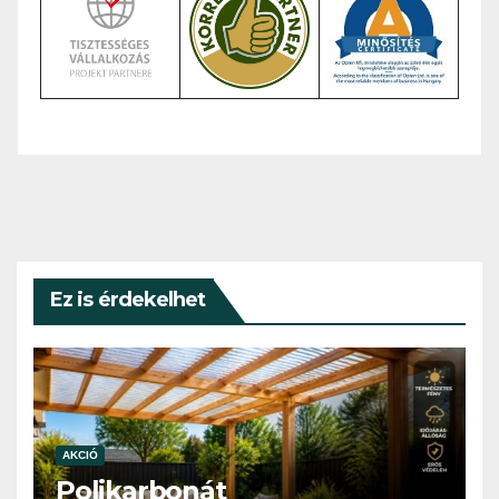
Ez is érdekelhet
AKCIÓ
Polikarbonát