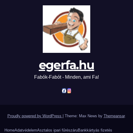
egerfa.hu
Fabók-Fabót - Minden, ami Fa!
Proudly powered by WordPress
|
Theme: Max News by
Themeansar
.
Home
Adatvédelem
Asztalos ipari fűrészáru
Bankkártyás fizetés