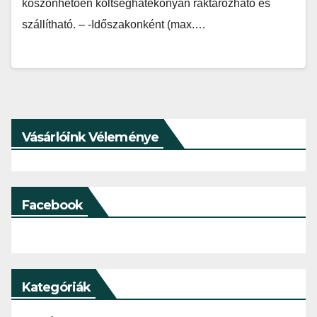
köszönhetően költséghatékonyan raktározható és
szállítható. – -Időszakonként (max.…
Vásárlóink Véleménye
Facebook
Kategóriák