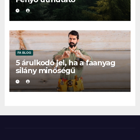
FA BLOG
5 árulkodó jel, ha a faanyag
silány minőségű