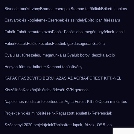
Bisnode tanúsítvány
Bramac cserepek
Bramac tetőfóliák
Brikett kisokos
Csavarok és kötőelemek
Cserepek és zsindely
Építő ipari fűrészáru
Fabók-Fabót bemutatkozás
Fabók-Fabót: ahol megéri ügyfélnek lenni!
Faburkolatok
Felületkezelés
Fűtsünk gazdaságosan
Galéria
Gyalulás, fűrészelés, megmunkálás
Gyalult borovi deszka akció
Hogyan fűtsünk brikettel
Kamarai tanúsítvány
KAPACITÁSBŐVÍTŐ BERUHÁZÁS AZ AGRIA-FOREST KFT.-NÉL
Kiszállítás
Köszönjük érdeklődését!
KVH gerenda
Napelemes rendszer telepítése az Agria-Forest Kft-nél
Opten-minősítés
Projektjeink és minősítéseink
Ragasztott épületfák
Referenciák
Széchenyi 2020 projektjeink
Táblásított lapok, frízek, OSB lap