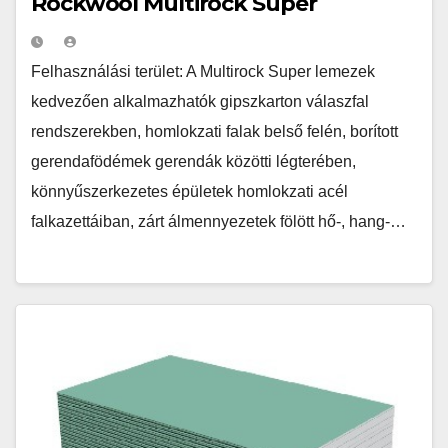
Rockwool Multirock Super
Felhasználási terület: A Multirock Super lemezek
kedvezően alkalmazhatók gipszkarton válaszfal
rendszerekben, homlokzati falak belső felén, borított
gerendafödémek gerendák közötti légterében,
könnyűszerkezetes épületek homlokzati acél
falkazettáiban, zárt álmennyezetek fölött hő-, hang-…