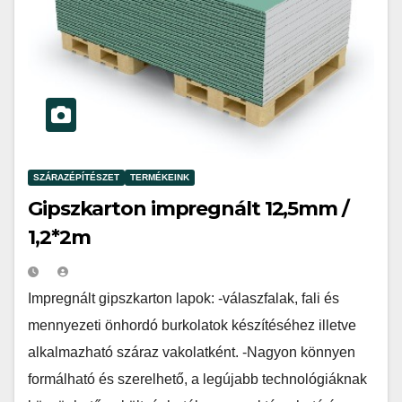
SZÁRAZÉPÍTÉSZET
TERMÉKEINK
Gipszkarton impregnált 12,5mm /
1,2*2m
Impregnált gipszkarton lapok: -válaszfalak, fali és
mennyezeti önhordó burkolatok készítéséhez illetve
alkalmazható száraz vakolatként. -Nagyon könnyen
formálható és szerelhető, a legújabb technológiáknak