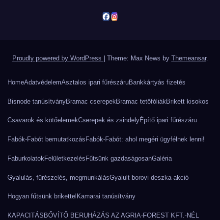
Proudly powered by WordPress
|
Theme: Max News by
Themeansar
.
Home
Adatvédelem
Asztalos ipari fűrészáru
Bankkártyás fizetés
Bisnode tanúsítvány
Bramac cserepek
Bramac tetőfóliák
Brikett kisokos
Csavarok és kötőelemek
Cserepek és zsindely
Építő ipari fűrészáru
Fabók-Fabót bemutatkozás
Fabók-Fabót: ahol megéri ügyfélnek lenni!
Faburkolatok
Felületkezelés
Fűtsünk gazdaságosan
Galéria
Gyalulás, fűrészelés, megmunkálás
Gyalult borovi deszka akció
Hogyan fűtsünk brikettel
Kamarai tanúsítvány
KAPACITÁSBŐVÍTŐ BERUHÁZÁS AZ AGRIA-FOREST KFT.-NÉL