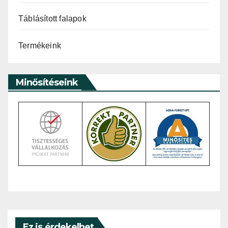
Táblásított falapok
Termékeink
Minősítéseink
Ez is érdekelhet