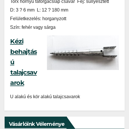
Torx hornyú faforgácslap csavar Fej: süllyesztett
D: 3 ? 6 mm L: 12 ? 180 mm
Felületkezelés: horganyzott
Szín: fehér vagy sárga
Kézi
behajtás
ú
talajcsav
arok
U alakú és kör alakú talajcsavarok
Vásárlóink Véleménye