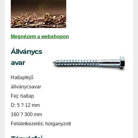
Megnézem a webshopon
Állványcs
avar
Hatlapfejű
állványcsavar
Fej: hatlap
D: 5 ? 12 mm
160 ? 300 mm
Felületkezelés: horganyzott