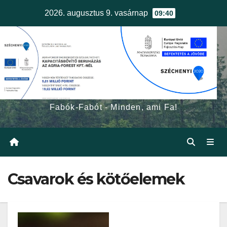
Skip
2026. augusztus 9. vasárnap
09:40
to
content
egerfa.hu
Fabók-Fabót - Minden, ami Fa!
Csavarok és kötőelemek