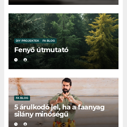
DIY PROJEKTEK
FA BLOG
Fenyő útmutató
FA BLOG
5 árulkodó jel, ha a faanyag
silány minőségű