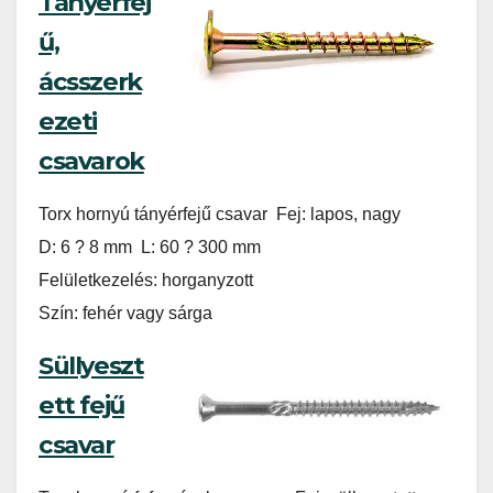
Tányérfej
ű,
ácsszerk
ezeti
csavarok
Torx hornyú tányérfejű csavar Fej: lapos, nagy
D: 6 ? 8 mm L: 60 ? 300 mm
Felületkezelés: horganyzott
Szín: fehér vagy sárga
Süllyeszt
ett fejű
csavar