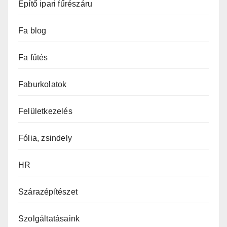
Építő ipari fűrészáru
Fa blog
Fa fűtés
Faburkolatok
Felületkezelés
Fólia, zsindely
HR
Szárazépítészet
Szolgáltatásaink