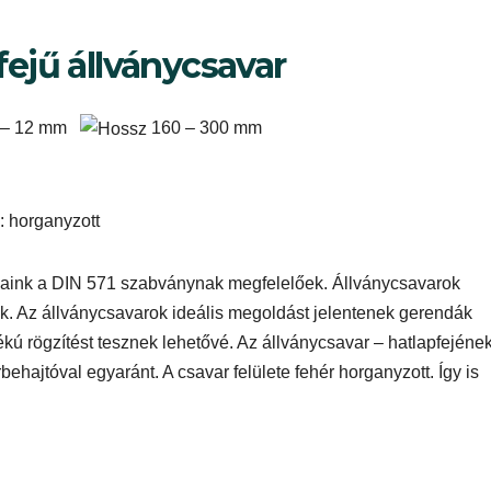
2
fejű állványcsavar
Széles v
kedves 
 – 12 mm
160 – 300 mm
: horganyzott
jaink a DIN 571 szabványnak megfelelőek. Állványcsavarok
ek. Az állványcsavarok ideális megoldást jelentenek gerendák
kú rögzítést tesznek lehetővé. Az állványcsavar – hatlapfejéne
ehajtóval egyaránt. A csavar felülete fehér horganyzott. Így is