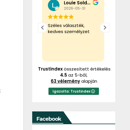
Louie Soldier
Tibor Gál
026-05-31
2026-02-22
álaszték,
Ez a felhasználó csak
Ez a f
személyzet
egy értékelést
egy ér
hagyott.
hagyot
Trustindex
összesített értékelés
4.5
az 5-ből,
63 vélemény
alapján
k
Igazolta: Trustindex
Facebook