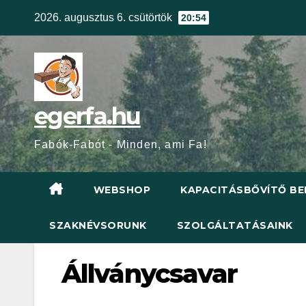
Skip
2026. augusztus 6. csütörtök
20:54
to
content
egerfa.hu
Fabók-Fabót - Minden, ami Fa!
WEBSHOP
KAPACITÁSBŐVÍTŐ BE
SZAKNÉVSORUNK
SZOLGÁLTATÁSAINK
Állványcsavar