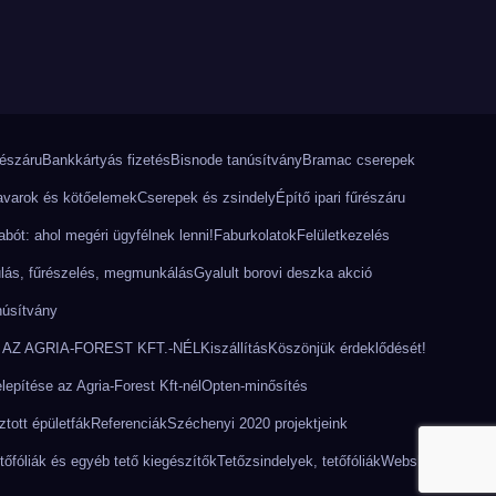
részáru
Bankkártyás fizetés
Bisnode tanúsítvány
Bramac cserepek
varok és kötőelemek
Cserepek és zsindely
Építő ipari fűrészáru
bót: ahol megéri ügyfélnek lenni!
Faburkolatok
Felületkezelés
lás, fűrészelés, megmunkálás
Gyalult borovi deszka akció
núsítvány
AZ AGRIA-FOREST KFT.-NÉL
Kiszállítás
Köszönjük érdeklődését!
epítése az Agria-Forest Kft-nél
Opten-minősítés
tott épületfák
Referenciák
Széchenyi 2020 projektjeink
tőfóliák és egyéb tető kiegészítők
Tetőzsindelyek, tetőfóliák
Webshop