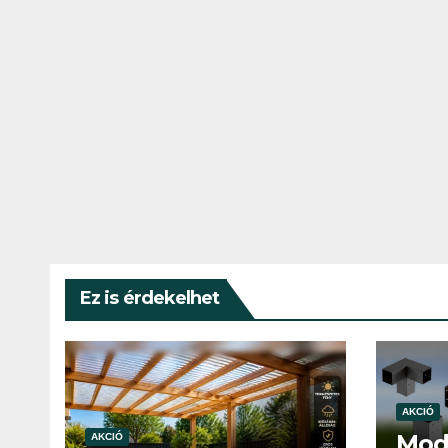
Ez is érdekelhet
AKCIÓ
Mod
AKCIÓ