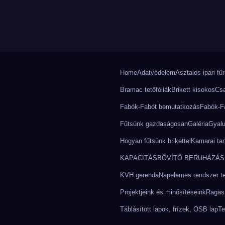
Home
Adatvédelem
Asztalos ipari fű
Bramac tetőfóliák
Brikett kisokos
Csa
Fabók-Fabót bemutatkozás
Fabók-Fa
Fűtsünk gazdaságosan
Galéria
Gyalu
.
Hogyan fűtsünk brikettel
Kamarai ta
KAPACITÁSBŐVÍTŐ BERUHÁZÁS 
KVH gerenda
Napelemes rendszer tel
Projektjeink és minősítéseink
Ragasz
Táblásított lapok, frízek, OSB lap
Te