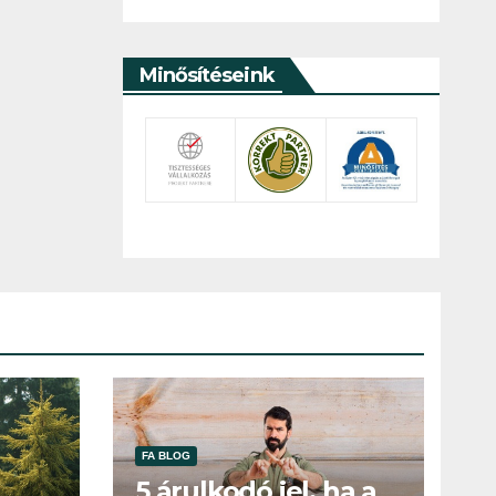
Minősítéseink
FA BLOG
5 árulkodó jel, ha a