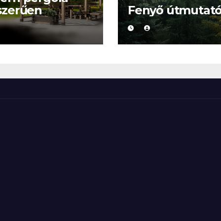
szerűen
Fenyő útmutat