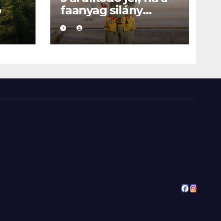
ó
faanyag silány
minőségű