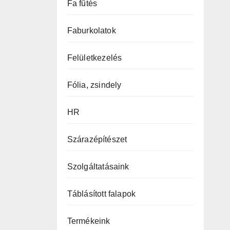
Fa fűtés
Faburkolatok
Felületkezelés
Fólia, zsindely
HR
Szárazépítészet
Szolgáltatásaink
Táblásított falapok
Termékeink