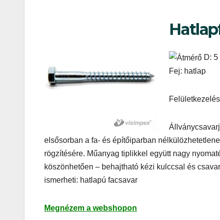
Hatlap
D: 5
Fej: hatlap
Felületkezelés
Állványcsavar
elsősorban a fa- és építőiparban nélkülözhetetlen
rögzítésére. Műanyag tiplikkel együtt nagy nyomaté
köszönhetően – behajtható kézi kulccsal és csavarb
ismerheti: hatlapú facsavar
Megnézem a webshopon