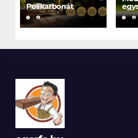
Polikarbonát
egy