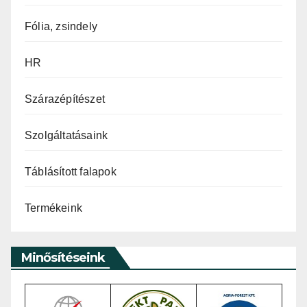
Fólia, zsindely
HR
Szárazépítészet
Szolgáltatásaink
Táblásított falapok
Termékeink
Minősítéseink