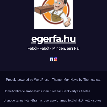
egerfa.hu
Fabók-Fabót - Minden, ami Fa!
Proudly powered by WordPress
|
Theme: Max News by
Themeansar
.
Home
Adatvédelem
Asztalos ipari fűrészáru
Bankkártyás fizetés
Bisnode tanúsítvány
Bramac cserepek
Bramac tetőfóliák
Brikett kisokos