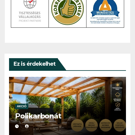
Ez is érdekelhet
AKCIÓ
Polikarbonát