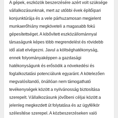
A gépek, eszközök beszerzésére azért volt szüksége
vállalkozásunknak, mert az utóbbi évek építőipari
konjunktúrája és a vele párhuzamosan megjelent
munkaerőhiány megköveteli a magasabb fokú
gépesítettséget. A kibővített eszközállománnyal
társaságunk képes több megrendelést és rövidebb
idő alatt elvégezni. Javul a költséghatékonyság,
ennek folyományaképpen a gazdasági
hatékonyságunk és erősödik a növekedési és
foglalkoztatási potenciálunk egyaránt. A kötelezően
megvalósítandó, önállóan nem támogatható
tevékenységek között a nyilvánosság biztosítása
szerepelt. Vállalkozásunk jövőbeni céljai között a
jelenleg megkezdett út folytatása és az ügyfélkör
szélesítése szerepel. A közbeszerzéseken való