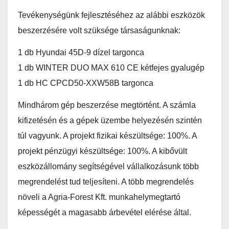
Tevékenységünk fejlesztéséhez az alábbi eszközök
beszerzésére volt szüksége társaságunknak:
1 db Hyundai 45D-9 dízel targonca
1 db WINTER DUO MAX 610 CE kétfejes gyalugép
1 db HC CPCD50-XXW58B targonca
Mindhárom gép beszerzése megtörtént. A számla
kifizetésén és a gépek üzembe helyezésén szintén
túl vagyunk. A projekt fizikai készültsége: 100%. A
projekt pénzügyi készültsége: 100%. A kibővült
eszközállomány segítségével vállalkozásunk több
megrendelést tud teljesíteni. A több megrendelés
növeli a Agria-Forest Kft. munkahelymegtartó
képességét a magasabb árbevétel elérése által.