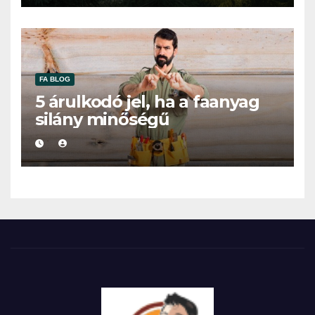
FA BLOG
5 árulkodó jel, ha a faanyag
silány minőségű