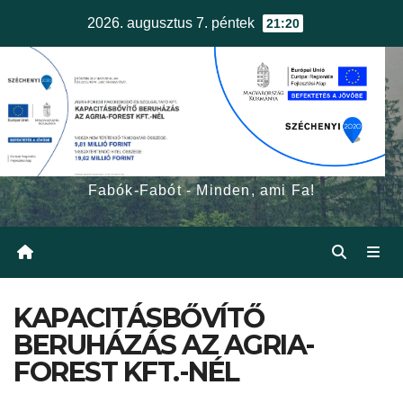
Skip
2026. augusztus 7. péntek
21:20
to
content
egerfa.hu
Fabók-Fabót - Minden, ami Fa!
KAPACITÁSBŐVÍTŐ
BERUHÁZÁS AZ AGRIA-
FOREST KFT.-NÉL