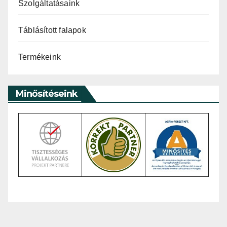
Szolgáltatásaink
Táblásított falapok
Termékeink
Minősítéseink