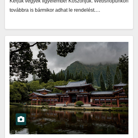
Kérjük vegyék figyelembe! Köszönjük. Webshopunkon
továbbra is bármikor adhat le rendelést.…