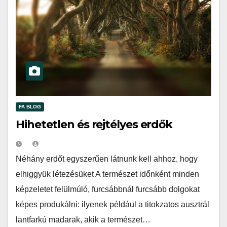
FA BLOG
Hihetetlen és rejtélyes erdők
Néhány erdőt egyszerűen látnunk kell ahhoz, hogy
elhiggyük létezésüket A természet időnként minden
képzeletet felülmúló, furcsábbnál furcsább dolgokat
képes produkálni: ilyenek például a titokzatos ausztrál
lantfarkú madarak, akik a természet…