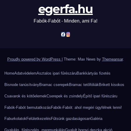
egerfa.hu
Fabók-Fabót - Minden, ami Fa!
Proudly powered by WordPress
|
Theme: Max News by
Themeansar
.
Home
Adatvédelem
Asztalos ipari fűrészáru
Bankkártyás fizetés
Bisnode tanúsítvány
Bramac cserepek
Bramac tetőfóliák
Brikett kisokos
Csavarok és kötőelemek
Cserepek és zsindely
Építő ipari fűrészáru
Fabók-Fabót bemutatkozás
Fabók-Fabót: ahol megéri ügyfélnek lenni!
Faburkolatok
Felületkezelés
Fűtsünk gazdaságosan
Galéria
Gyalulás, fűrészelés, megmunkálás
Gyalult borovi deszka akció