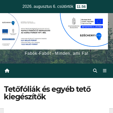
Skip
2026. augusztus 6. csütörtök
11:56
to
content
egerfa.hu
Fabók-Fabót - Minden, ami Fa!
Tetőfóliák és egyéb tető
kiegészítők