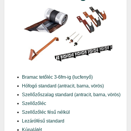
Bramac tetőléc 3-6fm-ig (lucfenyő)
Hófogó standard (antracit, barna, vörös)
Szellőzőszalag standard (antracit, barna, vörös)
Szellőzőléc
Szellőzőléc fésű nélkül
Lezárófésű standard
Kúpalátét