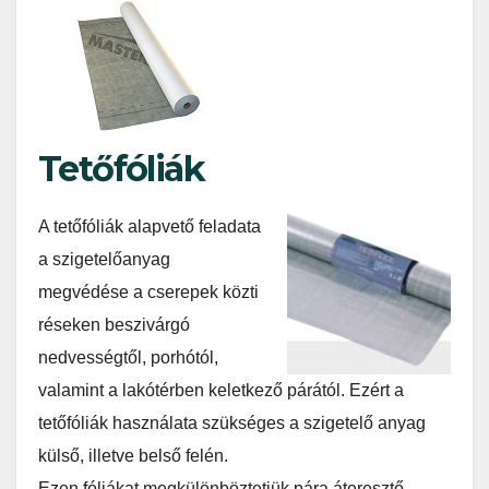
Tetőfóliák
A tetőfóliák alapvető feladata
a szigetelőanyag
megvédése a cserepek közti
réseken beszivárgó
nedvességtől, porhótól,
valamint a lakótérben keletkező párától. Ezért a
tetőfóliák használata szükséges a szigetelő anyag
külső, illetve belső felén.
Ezen fóliákat megkülönböztetjük pára áteresztő