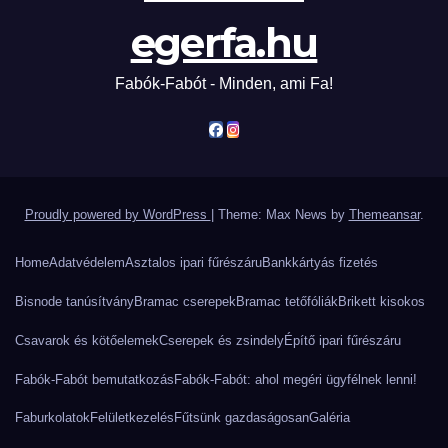
egerfa.hu
Fabók-Fabót - Minden, ami Fa!
Proudly powered by WordPress
|
Theme: Max News by
Themeansar
.
Home
Adatvédelem
Asztalos ipari fűrészáru
Bankkártyás fizetés
Bisnode tanúsítvány
Bramac cserepek
Bramac tetőfóliák
Brikett kisokos
Csavarok és kötőelemek
Cserepek és zsindely
Építő ipari fűrészáru
Fabók-Fabót bemutatkozás
Fabók-Fabót: ahol megéri ügyfélnek lenni!
Faburkolatok
Felületkezelés
Fűtsünk gazdaságosan
Galéria