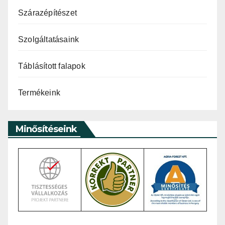
Szárazépítészet
Szolgáltatásaink
Táblásított falapok
Termékeink
Minősítéseink