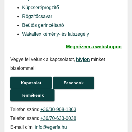
Kúpcseréprögzítő
Rögzítőcsavar
Beütős gerincéltartó
Wakaflex kémény- és falszegély
Megnézem a webshopon
Vegye fel velünk a kapcsolatot,
hívjon
minket
bizalommal!
Kapcsolat
Facebook
Termékeink
Telefon szám:
+36/30-908-1863
Telefon szám:
+36/70-633-0038
E-mail cím:
info@egerfa.hu