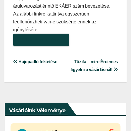
árufuvarozást érintő EKÁER szám bevezetése.
Az alábbi linkre kattintva egyszerűen
leellenőrizheti van-e szüksége ennek az
igénylésére.
EKÁER kalkulátor
Bejegyzés
Hajópadló fektetése
Tűzifa – mire Érdemes
figyelni a vásárlásnál!
navigáció
Vásárlóink Véleménye