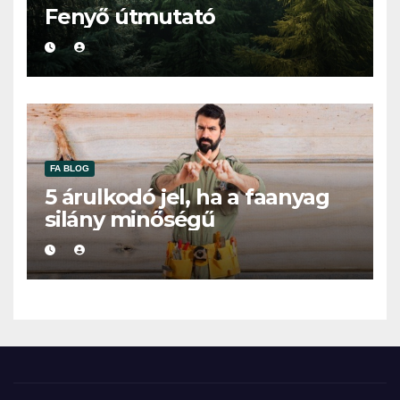
Fenyő útmutató
FA BLOG
5 árulkodó jel, ha a faanyag
silány minőségű