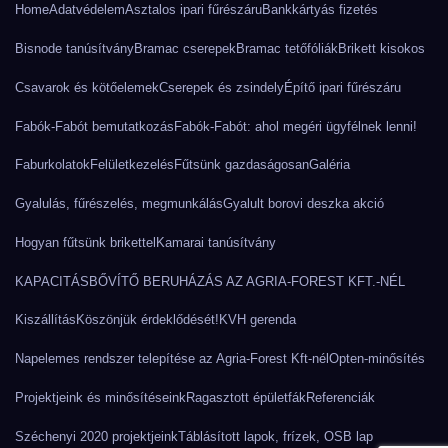
Home
Adatvédelem
Asztalos ipari fűrészáru
Bankkártyás fizetés
Bisnode tanúsítvány
Bramac cserepek
Bramac tetőfóliák
Brikett kisokos
Csavarok és kötőelemek
Cserepek és zsindely
Építő ipari fűrészáru
Fabók-Fabót bemutatkozás
Fabók-Fabót: ahol megéri ügyfélnek lenni!
Faburkolatok
Felületkezelés
Fűtsünk gazdaságosan
Galéria
Gyalulás, fűrészelés, megmunkálás
Gyalult borovi deszka akció
Hogyan fűtsünk brikettel
Kamarai tanúsítvány
KAPACITÁSBŐVÍTŐ BERUHÁZÁS AZ AGRIA-FOREST KFT.-NÉL
Kiszállítás
Köszönjük érdeklődését!
KVH gerenda
Napelemes rendszer telepítése az Agria-Forest Kft-nél
Opten-minősítés
Projektjeink és minősítéseink
Ragasztott épületfák
Referenciák
Széchenyi 2020 projektjeink
Táblásított lapok, frízek, OSB lap