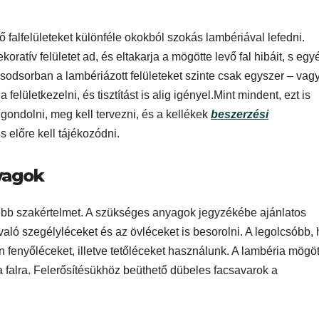
2
ő falfelületeket különféle okokból szokás lambériával lefedni.
oratív felületet ad, és eltakarja a mögötte levő fal hibáit, s egy
Széles v
kedves 
sodsorban a lambériázott felületeket szinte csak egyszer – vag
 felületkezelni, és tisztítást is alig igényel.Mint mindent, ezt is
 gondolni, meg kell tervezni, és a kellékek
beszerzési
is előre kell tájékozódni.
yagok
ebb szakértelmet. A szükséges anyagok jegyzékébe ajánlatos
ó szegélyléceket és az övléceket is besorolni. A legolcsóbb, 
fenyőléceket, illetve tetőléceket használunk. A lambéria mögöt
a falra. Felerősítésükhöz beüthető dübeles facsavarok a