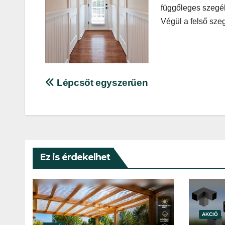
függőleges szegél
Végül a felső szeg
Bejegyzés
Lépcsőt egyszerűen
navigáció
Ez is érdekelhet
AKCIÓ