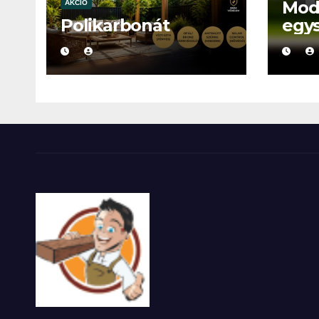
Mod
AKCIÓ
Polikarbonát
egy