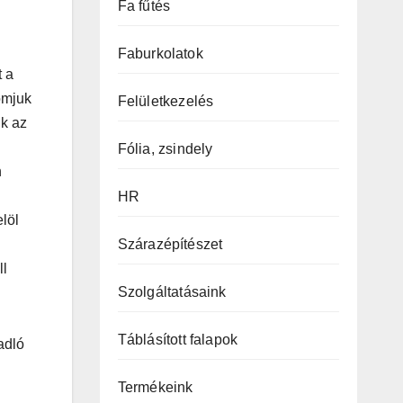
Fa fűtés
Faburkolatok
t a
omjuk
Felületkezelés
ük az
Fólia, zsindely
n
HR
löl
Szárazépítészet
ll
Szolgáltatásaink
Táblásított falapok
adló
Termékeink