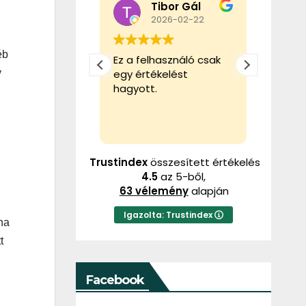
Louie Soldier
Tibor Gál
026-05-31
2026-02-22
éb
álaszték,
Ez a felhasználó csak
Ez a f
személyzet
egy értékelést
egy ér
y
hagyott.
hagyot
Trustindex
összesített értékelés
4.5
az 5-ből,
63 vélemény
alapján
Igazolta: Trustindex
ha
t
Facebook