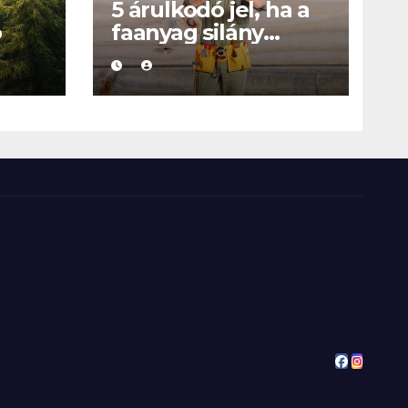
5 árulkodó jel, ha a
ó
faanyag silány
minőségű