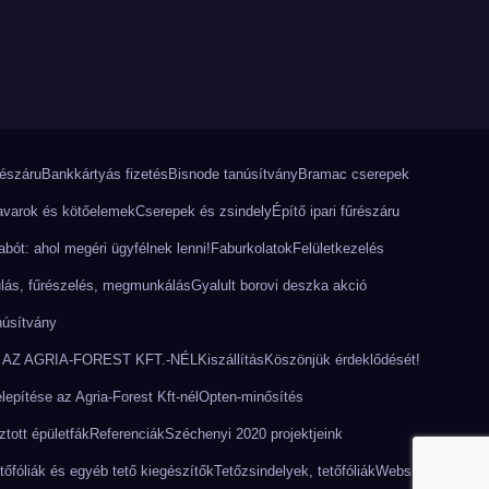
részáru
Bankkártyás fizetés
Bisnode tanúsítvány
Bramac cserepek
varok és kötőelemek
Cserepek és zsindely
Építő ipari fűrészáru
bót: ahol megéri ügyfélnek lenni!
Faburkolatok
Felületkezelés
lás, fűrészelés, megmunkálás
Gyalult borovi deszka akció
núsítvány
AZ AGRIA-FOREST KFT.-NÉL
Kiszállítás
Köszönjük érdeklődését!
epítése az Agria-Forest Kft-nél
Opten-minősítés
tott épületfák
Referenciák
Széchenyi 2020 projektjeink
tőfóliák és egyéb tető kiegészítők
Tetőzsindelyek, tetőfóliák
Webshop