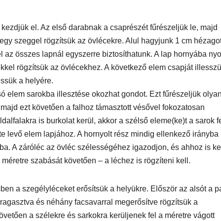
 kezdjük el. Az első darabnak a csaprészét fűrészeljük le, majd
-egy szeggel rögzítsük az övlécekre. Alul hagyjunk 1 cm hézago
vel az összes lapnál egyszerre biztosíthatunk. A lap hornyába ny
kkel rögzítsük az övlécekhez. A következő elem csapját illessz
ssük a helyére.
ó elem sarokba illesztése okozhat gondot. Ezt fűrészeljük olya
 majd ezt követően a falhoz támasztott vésővel fokozatosan
lfalakra is burkolat kerül, akkor a szélső eleme(ke)t a sarok fe
tte levő elem lapjához. A hornyolt rész mindig ellenkező irányba
ba. A záróléc az övléc szélességéhez igazodjon, és ahhoz is ke
méretre szabását követően – a léchez is rögzíteni kell.
ben a szegélyléceket erősítsük a helyükre. Először az alsót a p
 ragasztva és néhány facsavarral megerősítve rögzítsük a
övetően a szélekre és sarkokra kerüljenek fel a méretre vágott