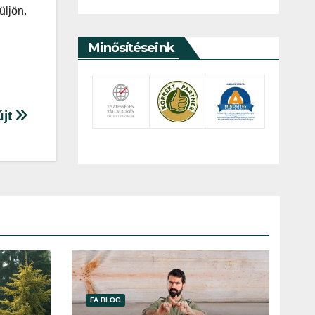
üljön.
Minősítéseink
újt
FA BLOG