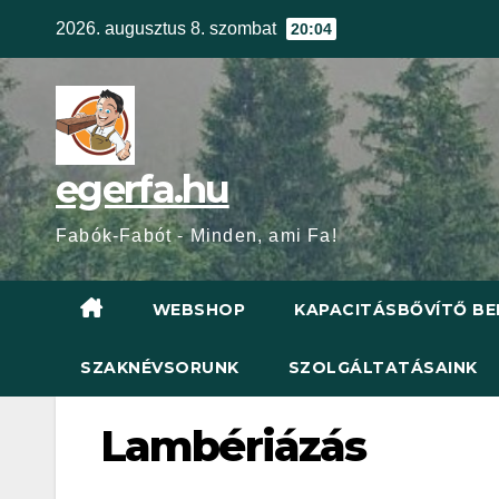
Skip
2026. augusztus 8. szombat
20:04
to
content
egerfa.hu
Fabók-Fabót - Minden, ami Fa!
WEBSHOP
KAPACITÁSBŐVÍTŐ BE
SZAKNÉVSORUNK
SZOLGÁLTATÁSAINK
Lambériázás