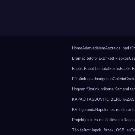
Home
Adatvédelem
Asztalos ipari fű
Bramac tetőfóliák
Brikett kisokos
Csa
Fabók-Fabót bemutatkozás
Fabók-Fa
Fűtsünk gazdaságosan
Galéria
Gyalu
.
Hogyan fűtsünk brikettel
Kamarai ta
KAPACITÁSBŐVÍTŐ BERUHÁZÁS 
KVH gerenda
Napelemes rendszer tel
Projektjeink és minősítéseink
Ragasz
Táblásított lapok, frízek, OSB lap
Te