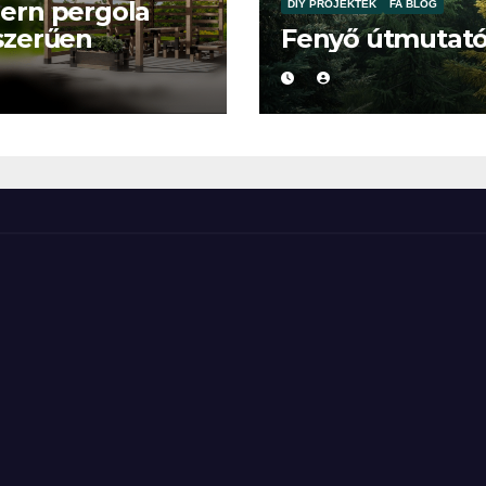
ern pergola
DIY PROJEKTEK
FA BLOG
szerűen
Fenyő útmutat