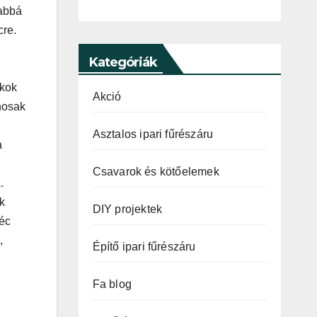
sabbá
cre.
Kategóriák
rkok
Akció
onosak
Asztalos ipari fűrészáru
a
Csavarok és kötőelemek
.
k
DIY projektek
léc
,
Építő ipari fűrészáru
Fa blog