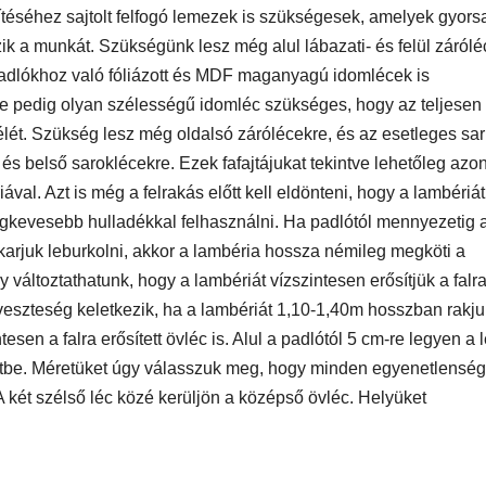
ítéséhez sajtolt felfogó lemezek is szükségesek, amelyek gyor
k a munkát. Szükségünk lesz még alul lábazati- és felül zárólé
 padlókhoz való fóliázott és MDF maganyagú idomlécek is
lre pedig olyan szélességű idomléc szükséges, hogy az teljesen
 élét. Szükség lesz még oldalsó zárólécekre, és az esetleges sa
és belső saroklécekre. Ezek fafajtájukat tekintve lehetőleg az
val. Azt is még a felrakás előtt kell eldönteni, hogy a lambériát
egkevesebb hulladékkal felhasználni. Ha padlótól mennyezetig 
t akarjuk leburkolni, akkor a lambéria hossza némileg megköti a
 változtathatunk, hogy a lambériát vízszintesen erősítjük a falra
veszteség keletkezik, ha a lambériát 1,10-1,40m hosszban rakju
sen a falra erősített övléc is. Alul a padlótól 5 cm-re legyen a 
szintbe. Méretüket úgy válasszuk meg, hogy minden egyenetlenség
A két szélső léc közé kerüljön a középső övléc. Helyüket