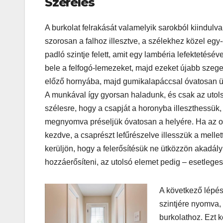
Szerelés
A burkolat felrakását valamelyik sarokból kiindulva
szorosan a falhoz illesztve, a szélekhez közel egy
padló szintje felett, amit egy lambéria lefektetésé
bele a felfogó-lemezeket, majd ezeket újabb szege
előző hornyába, majd gumikalapáccsal óvatosan ü
A munkával így gyorsan haladunk, és csak az utols
szélesre, hogy a csapját a horonyba illeszthessük,
megnyomva préseljük óvatosan a helyére. Ha az olda
kezdve, a csaprészt lefűrészelve illesszük a melle
kerüljön, hogy a felerősítésük ne ütközzön akadály
hozzáerősíteni, az utolsó elemet pedig – esetleges 
A következő lépés
szintjére nyomva,
burkolathoz. Ezt k