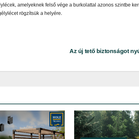
ylécek, amelyeknek felső vége a burkolattal azonos szintbe ker
élylécet rögzítsük a helyére.
Az új tető biztonságot ny