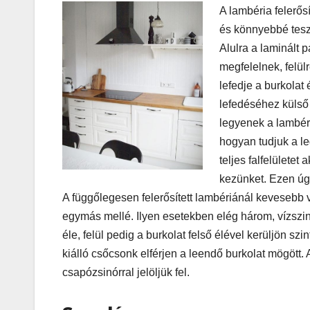
A lambéria felerős
és könnyebbé teszi
Alulra a laminált
megfelelnek, felü
lefedje a burkolat
lefedéséhez külső 
legyenek a lambériá
hogyan tudjuk a l
teljes falfelülete
kezünket. Ezen úgy
A függőlegesen felerősített lambériánál kevesebb 
egymás mellé. Ilyen esetekben elég három, vízszinte
éle, felül pedig a burkolat felső élével kerüljön 
kiálló csőcsonk elférjen a leendő burkolat mögött. 
csapózsinórral jelöljük fel.