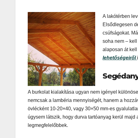
A lakótérben lev
Elsődlegesen dek
csúfságokat. Má
soha nem – kell a
alaposan át kell
lehetőségeiről
Segédan
A burkolat kialakítása ugyan nem igényel különös
nemcsak a lambéria mennyiségét, hanem a hozzával
övlécként 10-20×40, vagy 30×50 mm-es gyalulatlan 
úgysem látszik, hogy durva tartóanyag kerül majd 
legmegfelelőbbek.