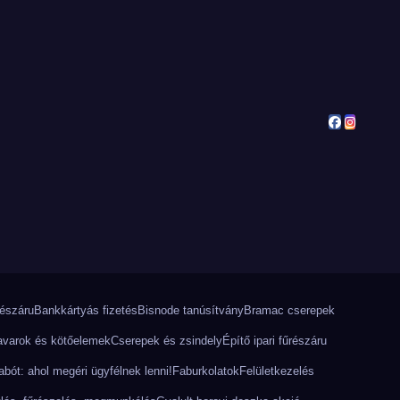
részáru
Bankkártyás fizetés
Bisnode tanúsítvány
Bramac cserepek
varok és kötőelemek
Cserepek és zsindely
Építő ipari fűrészáru
bót: ahol megéri ügyfélnek lenni!
Faburkolatok
Felületkezelés