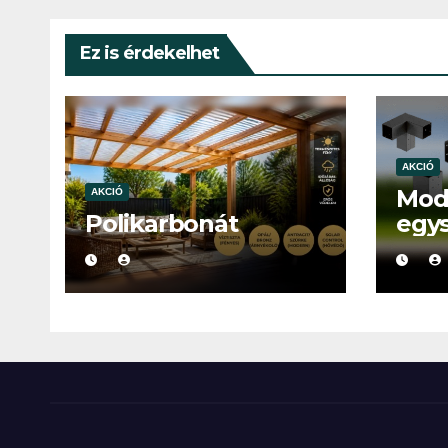
Ez is érdekelhet
AKCIÓ
Mod
AKCIÓ
Polikarbonát
egy