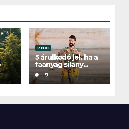
FA BLOG
5 árulkodó jel, ha a
ó
faanyag silány
minőségű