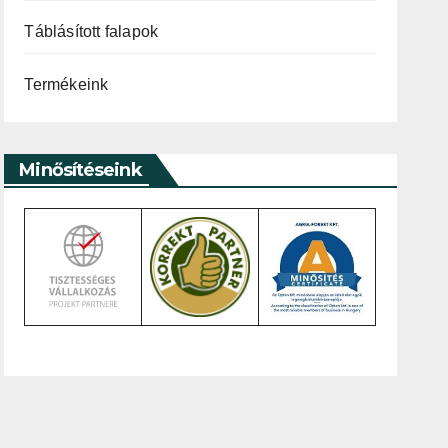
Táblásított falapok
Termékeink
Minősítéseink