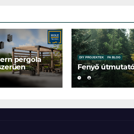
ern pergola
DIY PROJEKTEK
FA BLOG
szerűen
Fenyő útmutat