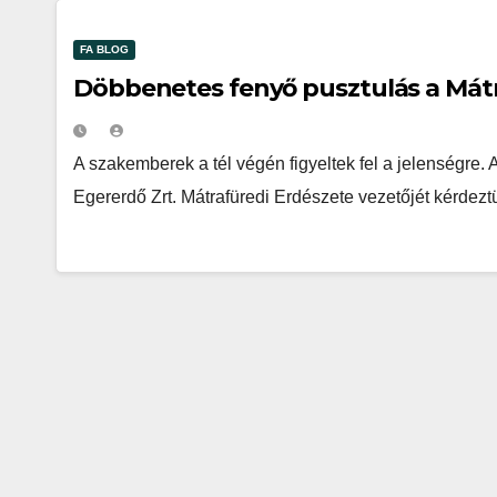
FA BLOG
Döbbenetes fenyő pusztulás a Mát
A szakemberek a tél végén figyeltek fel a jelenségre.
Egererdő Zrt. Mátrafüredi Erdészete vezetőjét kérdezt