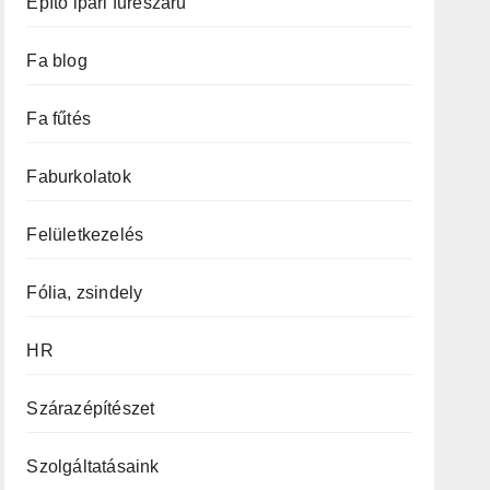
Építő ipari fűrészáru
Fa blog
Fa fűtés
Faburkolatok
Felületkezelés
Fólia, zsindely
HR
Szárazépítészet
Szolgáltatásaink