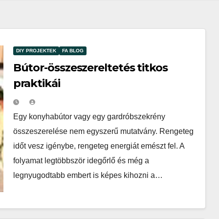
DIY PROJEKTEK
FA BLOG
Bútor-összeszereltetés titkos
Louie Soldier
praktikái
2026-05-31
Széles választék, kedves személyzet
Egy konyhabútor vagy egy gardróbszekrény
összeszerelése nem egyszerű mutatvány. Rengeteg
időt vesz igénybe, rengeteg energiát emészt fel. A
folyamat legtöbbször idegőrlő és még a
legnyugodtabb embert is képes kihozni a…