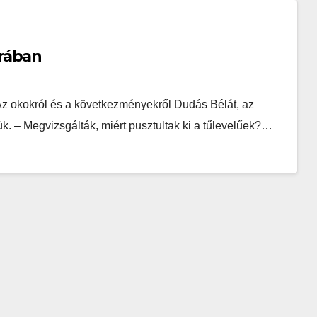
rában
 Az okokról és a következményekről Dudás Bélát, az
ük. – Megvizsgálták, miért pusztultak ki a tűlevelűek?…