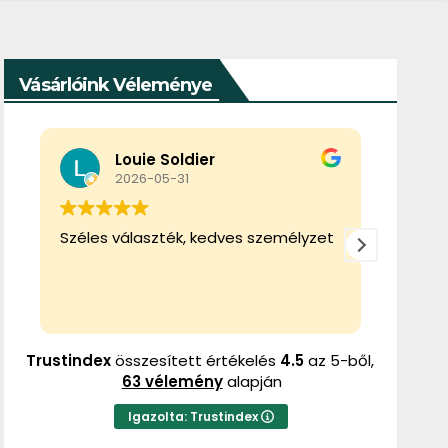
Vásárlóink Véleménye
Tibor Gál
2026-02-22
Ez a felhasználó csak egy értékelést
Ez a f
hagyott.
hagyot
Trustindex
összesített értékelés
4.5
az 5-ből,
63 vélemény
alapján
Igazolta: Trustindex