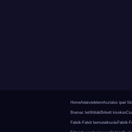
Home
Adatvédelem
Asztalos ipari fű
Bramac tetőfóliák
Brikett kisokos
Csa
Fabók-Fabót bemutatkozás
Fabók-Fa