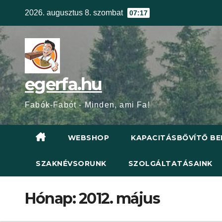
Skip
2026. augusztus 8. szombat
07:17
to
content
egerfa.hu
Fabók-Fabót - Minden, ami Fa!
WEBSHOP
KAPACITÁSBŐVÍTŐ BE
SZAKNÉVSORUNK
SZOLGÁLTATÁSAINK
Hónap:
2012. május