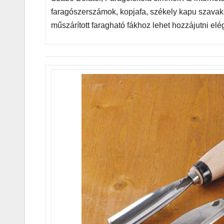
faragószerszámok, kopjafa, székely kapu szavakr
műszárított faragható fákhoz lehet hozzájutni elé