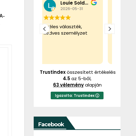
Louie Soldier
Tibor Gál
026-05-31
2026-02-22
A-
b
álaszték,
Ez a felhasználó csak
Ez a f
személyzet
egy értékelést
egy ér
hagyott.
hagyot
Trustindex
összesített értékelés
4.5
az 5-ből,
63 vélemény
alapján
Igazolta: Trustindex
Facebook