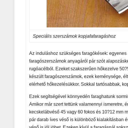
Speciális szerszámok kopjafafaragáshoz
Az induláshoz szükséges faragókések: egyenes a
faragószerszámok anyagáról pár szót alapozáské
rugóacélból. Ezeket szakszerűen hőkezelve 50?
készült faragószerszámok, ezek keménysége, él
elérhető hőkezelésükkor. Sokkal tartósabbak, k
Ezek segítségével könnyedén faraghatunk sormint
Amikor már szert tettünk valamennyi ismeretre, 
kecskelábvéső 45 vagy 60 fokos és 10?12 mm maga
pár darab íves véső is különböző kialakításban és
véső is jól jöhet. Ezeken kívül a faragásnál soks