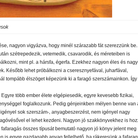
usok
ése, nagyon vigyázva, hogy minél szárazabb fát szerezzünk be.
után szétrepedezik, vetemedik, csavarodik, és méreteiben is
lkozni, mint pl. a hársfa, égerfa. Ezekhez nagyon éles és nag
. Később lehet próbálkozni a cseresznyefával, juharfával,
nnál tompább élszöget képezünk ki a faragó szerszámainkon. Így
 Egyre több ember élete elgépiesedik, egyre kevesebb fizikai,
enységgel foglalkozunk. Pedig génjeinkben mélyen benne van 
 igényel sok szerszám-, anyagbeszerzést, nem igényel nagy
ragóvésővel el lehet kezdeni. Nagyon jó szakkönyvekhez is ho
tt fafaragás összes típusát bemutató nagyon jó könyv jelent meg
n is egyre gazdagabb anyag fellelhető, ha rákeresünk a fafarag