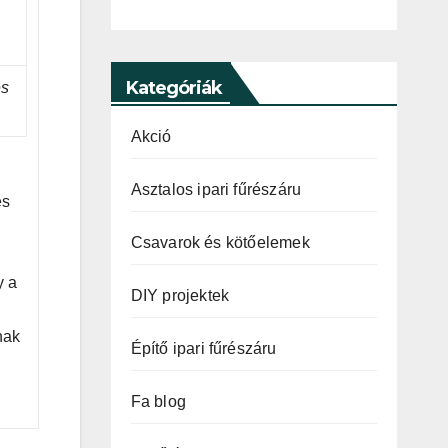
Kategóriák
es
Akció
Asztalos ipari fűrészáru
és
Csavarok és kötőelemek
y a
DIY projektek
nak
Építő ipari fűrészáru
Fa blog