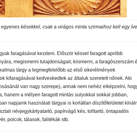
 egyenes késekkel, csak a virágos minta szirmaihoz kell egy ív
ak faragásával kezdeni. Először késsel faragott apróbb
rányára, megismerni tulajdonságait, kiismerni, a faragószerszám 
lkalmas tárgy a legmegfelelőbb az első sikerélmények
k kifaragásával kedveskedtek az általuk szeretett nőnek. Aki
imosásánál van nagy szerepe), annak nem nehéz elképzelni, hog
ja, hanem a mélyen faragott mintás sulyokkal sokkal jobban,
an napjaink használati tárgyai is korlátlan díszítőfelületet kínál
ztali névjegykártyatartó, papírvágó kés, tolltartó, öntapadós
ér, polcok, tálasok, falitékák stb.