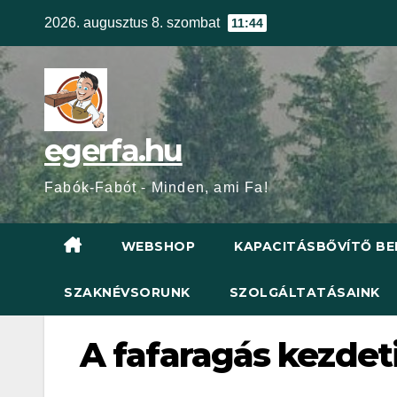
Skip
2026. augusztus 8. szombat
11:44
to
content
egerfa.hu
Fabók-Fabót - Minden, ami Fa!
WEBSHOP
KAPACITÁSBŐVÍTŐ BE
SZAKNÉVSORUNK
SZOLGÁLTATÁSAINK
A fafaragás kezdeti