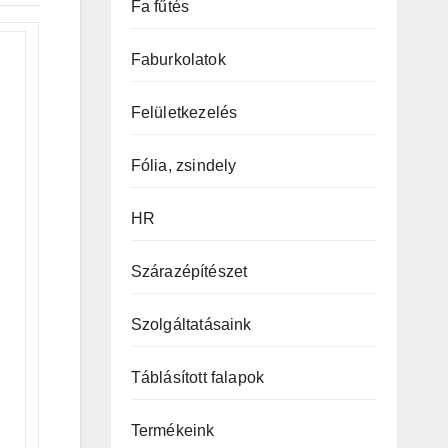
Fa fűtés
Faburkolatok
Felületkezelés
Fólia, zsindely
HR
Szárazépítészet
Szolgáltatásaink
Táblásított falapok
Termékeink