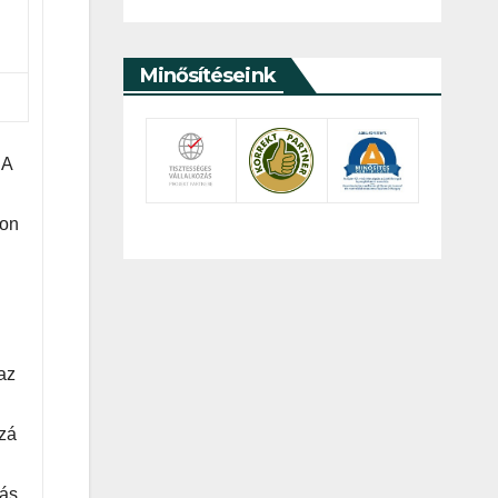
Minősítéseink
 A
yon
az
zzá
ás,