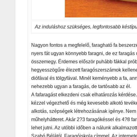
Az induláshoz szükséges, legfontosabb késtíp
Nagyon fontos a megfelelő, faragható fa beszerz
nyers fát ugyan könnyebb faragni, de ez faragás 
összemegy. Érdemes először puhább fákkal próbá
hegyesszögűre élezett faragószerszámok kellenek
diófával és tölgyfával. Minél keményebb a fa, a
nehezebb ugyan a faragás, de tartósabb az él.
A fafaragást elkezdeni csak elhatározás kérdése.
kézzel végezhető és még kevesebb alkotó tevék
alkotás, szépségek létrehozásának igénye. Nem
műhelyhátteret. Akár 2?3 faragókéssel és 4?8 fa
lehet jutni. Az utóbbi időben a nálunk alkalmazo
Szabó Bélától, Faragóiskola címmel. Az internete