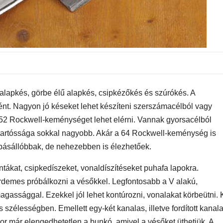
lapkés, görbe élű alapkés, csipkézőkés és szúrókés. A
nt. Nagyon jó késeket lehet készíteni szerszámacélból vagy
52 Rockwell-keménységet lehet elérni. Vannak gyorsacélból
tartóssága sokkal nagyobb. Akár a 64 Rockwell-keménység is
opásállóbbak, de nehezebben is élezhetőek.
ákat, csipkedíszeket, vonaldíszítéseket puhafa lapokra.
érdemes próbálkozni a vésőkkel. Legfontosabb a V alakú,
ssággal. Ezekkel jól lehet kontúrozni, vonalakat körbeütni. 
 szélességben. Emellett egy-két kanalas, illetve fordított kanal
zor már elengedhetetlen a bunkó, amivel a vésőket üthetjük. A