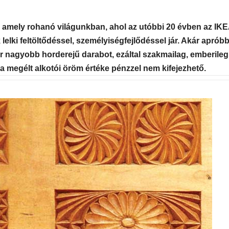
2
 amely rohanó világunkban, ahol az utóbbi 20 évben az IKE
lelki feltöltődéssel, személyiségfejlődéssel jár. Akár aprób
Széles v
kedves 
kár nagyobb horderejű darabot, ezáltal szakmailag, emberileg
a megélt alkotói öröm értéke pénzzel nem kifejezhető.