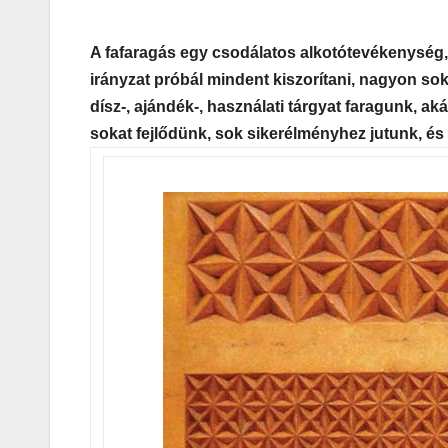
A fafaragás egy csodálatos alkotótevékenység,
irányzat próbál mindent kiszorítani, nagyon sok 
dísz-, ajándék-, használati tárgyat faragunk, a
sokat fejlődünk, sok sikerélményhez jutunk, és 