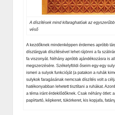
A díszítések mind kifaraghatóak az egyszerűbb
véső
A kezdőknek mindenképpen érdemes apróbb tárgy
dísztárgyak díszítésével lehet rájönni a fa száli
fa viszonyát. Néhány apróbb ajándékozásra is a
megszerzésére. Székelyföldi őseim egy-egy sulyo
ismeri a sulyok funkcióját (a patakon a ruhák k
sulykok faragásának nemcsak díszítés volt a cél
hatékonyabban lehetett tisztítani a ruhákat. Azonb
a téma iránt érdeklődőknek. Csak néhány ötlet: as
papírtartó, képkeret, tükörkeret, kis kopjafa, fatány