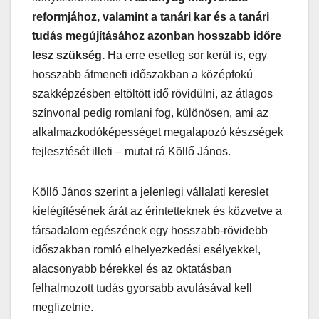
reformjához, valamint a tanári kar és a tanári
tudás megújításához azonban hosszabb időre
lesz szükség.
Ha erre esetleg sor kerül is, egy
hosszabb átmeneti időszakban a középfokú
szakképzésben eltöltött idő rövidülni, az átlagos
színvonal pedig romlani fog, különösen, ami az
alkalmazkodóképességet megalapozó készségek
fejlesztését illeti – mutat rá Köllő János.
Köllő János szerint a jelenlegi vállalati kereslet
kielégítésének árát az érintetteknek és közvetve a
társadalom egészének egy hosszabb-rövidebb
időszakban romló elhelyezkedési esélyekkel,
alacsonyabb bérekkel és az oktatásban
felhalmozott tudás gyorsabb avulásával kell
megfizetnie.