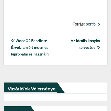
Forrás:
portfolio
Bejegyzés
WoodO2 Fabrikett:
Az ideális konyha
Érvek, amiért érdemes
tervezése
navigáció
kipróbálni és használni
Vásárlóink Véleménye