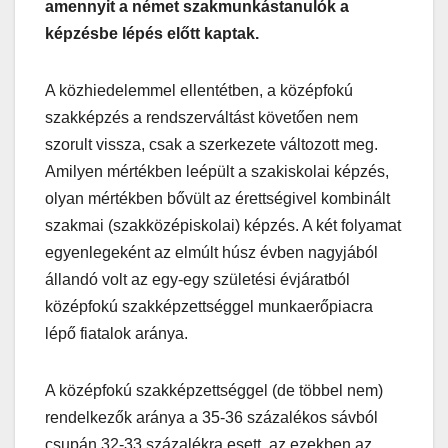
amennyit a német szakmunkástanulók a
képzésbe lépés előtt kaptak.
A közhiedelemmel ellentétben, a középfokú
szakképzés a rendszerváltást követően nem
szorult vissza, csak a szerkezete változott meg.
Amilyen mértékben leépült a szakiskolai képzés,
olyan mértékben bővült az érettségivel kombinált
szakmai (szakközépiskolai) képzés. A két folyamat
egyenlegeként az elmúlt húsz évben nagyjából
állandó volt az egy-egy születési évjáratból
középfokú szakképzettséggel munkaerőpiacra
lépő fiatalok aránya.
A középfokú szakképzettséggel (de többel nem)
rendelkezők aránya a 35-36 százalékos sávból
csupán 32-33 százalékra esett, az ezekben az