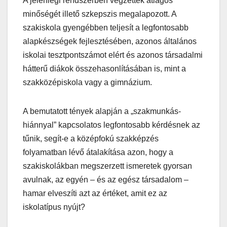
A jelenlegi rendszerben végzettek átlagos
minőségét illető szkepszis megalapozott. A
szakiskola gyengébben teljesít a legfontosabb
alapkészségek fejlesztésében, azonos általános
iskolai tesztpontszámot elért és azonos társadalmi
hátterű diákok összehasonlításában is, mint a
szakközépiskola vagy a gimnázium.
A bemutatott tények alapján a „szakmunkás-
hiánnyal” kapcsolatos legfontosabb kérdésnek az
tűnik, segít-e a középfokú szakképzés
folyamatban lévő átalakítása azon, hogy a
szakiskolákban megszerzett ismeretek gyorsan
avulnak, az egyén – és az egész társadalom –
hamar elveszíti azt az értéket, amit ez az
iskolatípus nyújt?