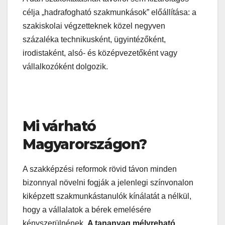
célja „hadrafogható szakmunkások” előállítása: a
szakiskolai végzetteknek közel negyven
százaléka technikusként, ügyintézőként,
irodistaként, alsó- és középvezetőként vagy
vállalkozóként dolgozik.
Mi várható
Magyarországon?
A szakképzési reformok rövid távon minden
bizonnyal növelni fogják a jelenlegi színvonalon
kiképzett szakmunkástanulók kínálatát a nélkül,
hogy a vállalatok a bérek emelésére
kényszerülnének.
A tananyag mélyreható