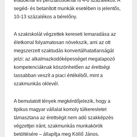
eladóknál és pénztárosoknál is 4-6 százalékos. A
segéd- és betanított munkák esetében is jelentős,
10-13 százalékos a bérelőny.
A szakiskolát végzettek kereseti lemaradása az
életkorral folyamatosan növekszik, ami az ott
megszerzett szaktudás konvertálhatatlanságát
jelzi: az alkalmazkodóképességet megalapozó
kompetenciáknak köszönhetően az érettségi
lassabban veszít a piaci értékéből, mint a
szakmunkás oklevél.
A bemutatott tények megkérdőjelezik, hogy a
tipikus magyar vállalat komoly túlkeresletet
támasztana az érettségit nem adó szakképzés
végzettjei iránt, szakmunkás munkakörök
betöltésére – állapítja meg Köllő János.