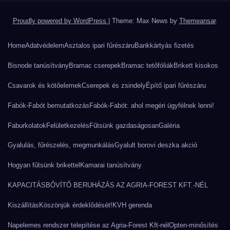
Proudly powered by WordPress
|
Theme: Max News by
Themeansar
.
Home
Adatvédelem
Asztalos ipari fűrészáru
Bankkártyás fizetés
Bisnode tanúsítvány
Bramac cserepek
Bramac tetőfóliák
Brikett kisokos
Csavarok és kötőelemek
Cserepek és zsindely
Építő ipari fűrészáru
Fabók-Fabót bemutatkozás
Fabók-Fabót: ahol megéri ügyfélnek lenni!
Faburkolatok
Felületkezelés
Fűtsünk gazdaságosan
Galéria
Gyalulás, fűrészelés, megmunkálás
Gyalult borovi deszka akció
Hogyan fűtsünk brikettel
Kamarai tanúsítvány
KAPACITÁSBŐVÍTŐ BERUHÁZÁS AZ AGRIA-FOREST KFT.-NÉL
Kiszállítás
Köszönjük érdeklődését!
KVH gerenda
Napelemes rendszer telepítése az Agria-Forest Kft-nél
Opten-minősítés