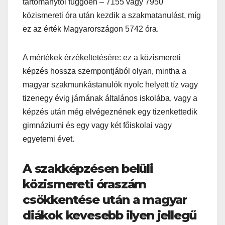
tartománytól függően – 7155 vagy 7950
közismereti óra után kezdik a szakmatanulást, míg
ez az érték Magyarországon 5742 óra.
A mértékek érzékeltetésére: ez a közismereti
képzés hossza szempontjából olyan, mintha a
magyar szakmunkástanulók nyolc helyett tíz vagy
tizenegy évig járnának általános iskolába, vagy a
képzés után még elvégeznének egy tizenkettedik
gimnáziumi és egy vagy két főiskolai vagy
egyetemi évet.
A szakképzésen belüli
közismereti óraszám
csökkentése után a magyar
diákok kevesebb ilyen jellegű