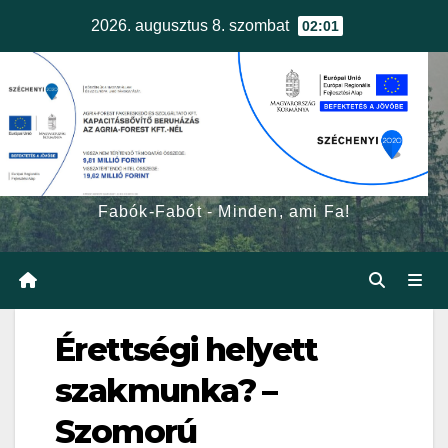
Skip
2026. augusztus 8. szombat
02:01
to
content
egerfa.hu
Fabók-Fabót - Minden, ami Fa!
Érettségi helyett
szakmunka? –
Szomorú