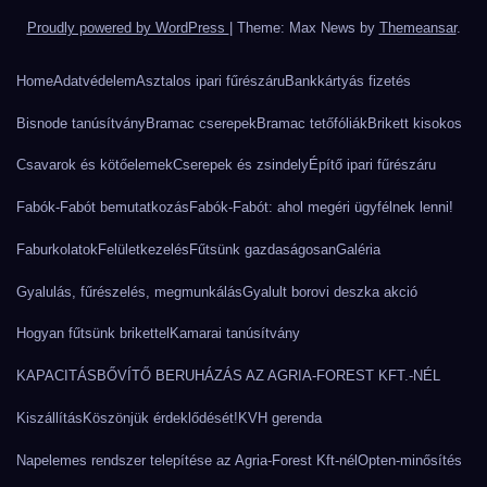
Proudly powered by WordPress
|
Theme: Max News by
Themeansar
.
Home
Adatvédelem
Asztalos ipari fűrészáru
Bankkártyás fizetés
Bisnode tanúsítvány
Bramac cserepek
Bramac tetőfóliák
Brikett kisokos
Csavarok és kötőelemek
Cserepek és zsindely
Építő ipari fűrészáru
Fabók-Fabót bemutatkozás
Fabók-Fabót: ahol megéri ügyfélnek lenni!
Faburkolatok
Felületkezelés
Fűtsünk gazdaságosan
Galéria
Gyalulás, fűrészelés, megmunkálás
Gyalult borovi deszka akció
Hogyan fűtsünk brikettel
Kamarai tanúsítvány
KAPACITÁSBŐVÍTŐ BERUHÁZÁS AZ AGRIA-FOREST KFT.-NÉL
Kiszállítás
Köszönjük érdeklődését!
KVH gerenda
Napelemes rendszer telepítése az Agria-Forest Kft-nél
Opten-minősítés