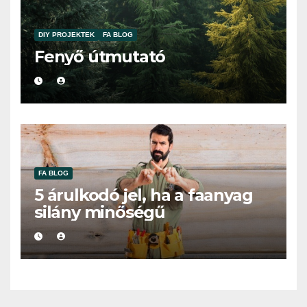
DIY PROJEKTEK
FA BLOG
Fenyő útmutató
FA BLOG
5 árulkodó jel, ha a faanyag
silány minőségű