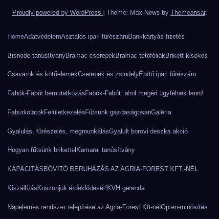
Proudly powered by WordPress
|
Theme: Max News by
Themeansar
.
Home
Adatvédelem
Asztalos ipari fűrészáru
Bankkártyás fizetés
Bisnode tanúsítvány
Bramac cserepek
Bramac tetőfóliák
Brikett kisokos
Csavarok és kötőelemek
Cserepek és zsindely
Építő ipari fűrészáru
Fabók-Fabót bemutatkozás
Fabók-Fabót: ahol megéri ügyfélnek lenni!
Faburkolatok
Felületkezelés
Fűtsünk gazdaságosan
Galéria
Gyalulás, fűrészelés, megmunkálás
Gyalult borovi deszka akció
Hogyan fűtsünk brikettel
Kamarai tanúsítvány
KAPACITÁSBŐVÍTŐ BERUHÁZÁS AZ AGRIA-FOREST KFT.-NÉL
Kiszállítás
Köszönjük érdeklődését!
KVH gerenda
Napelemes rendszer telepítése az Agria-Forest Kft-nél
Opten-minősítés