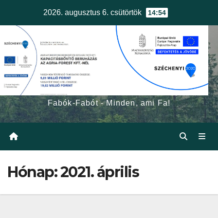
Skip
2026. augusztus 6. csütörtök
14:54
to
content
egerfa.hu
Fabók-Fabót - Minden, ami Fa!
Hónap:
2021. április