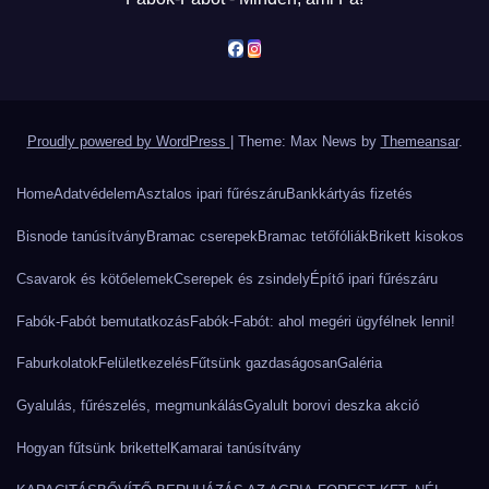
Proudly powered by WordPress
|
Theme: Max News by
Themeansar
.
Home
Adatvédelem
Asztalos ipari fűrészáru
Bankkártyás fizetés
Bisnode tanúsítvány
Bramac cserepek
Bramac tetőfóliák
Brikett kisokos
Csavarok és kötőelemek
Cserepek és zsindely
Építő ipari fűrészáru
Fabók-Fabót bemutatkozás
Fabók-Fabót: ahol megéri ügyfélnek lenni!
Faburkolatok
Felületkezelés
Fűtsünk gazdaságosan
Galéria
Gyalulás, fűrészelés, megmunkálás
Gyalult borovi deszka akció
Hogyan fűtsünk brikettel
Kamarai tanúsítvány