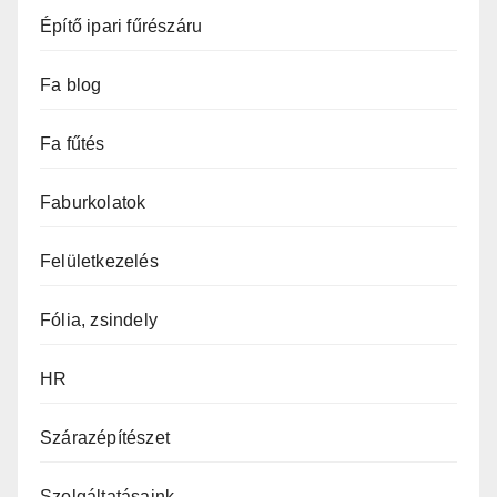
Építő ipari fűrészáru
Fa blog
Fa fűtés
Faburkolatok
Felületkezelés
Fólia, zsindely
HR
Szárazépítészet
Szolgáltatásaink