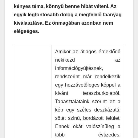
kényes téma, könnyű benne hibát véteni. Az
egyik legfontosabb dolog a megfelelő faanyag
kiválasztása. Ez önmagában azonban nem
elégséges.
Amikor az átlagos érdeklődő
nekikezd az
információgyűjtésnek,
rendszerint már rendelkezik
egy hozzávetőleges képpel a
kívánt teraszburkolatról.
Tapasztalataink szerint ez a
kép egy széles deszkázatú,
sötét színű, bordázott felület.
Ennek okát valószínűleg a
több évtizedes,