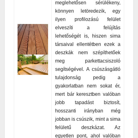
meglehetősen sérülékeny,
könnyen letöredezik, egy
ilyen profilozású felület
elveszíti a felújítás
lehetőségét is, hiszen sima
társaival ellentétben ezek a
deszkák nem szépíthetőek
meg parkettacsiszoló
segítségével. A csúszásgátló
tulajdonság pedig a
gyakorlatban nem sokat ér,
mert bár keresztben valóban
jobb tapadást biztosít,
hosszanti irányban még
jobban is csúszik, mint a sima
felületű deszkázat. Az
egyetlen pont, ahol valóban