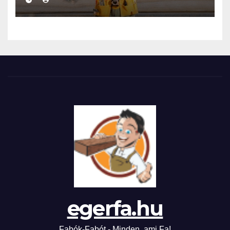
egerfa.hu
Fabók-Fabót - Minden, ami Fa!