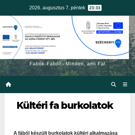
Skip
2026. augusztus 7. péntek
23:33
to
content
egerfa.hu
Fabók-Fabót - Minden, ami Fa!
Kültéri fa burkolatok
A fából készült burkolatok kültéri alkalmazása