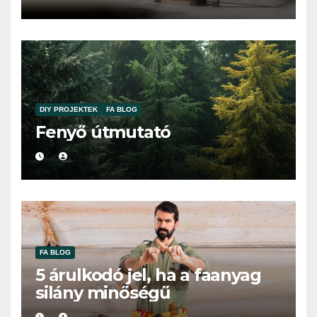
DIY PROJEKTEK
FA BLOG
Fenyő útmutató
FA BLOG
5 árulkodó jel, ha a faanyag
silány minőségű