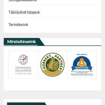
Táblásított falapok
Termékeink
Minősítéseink