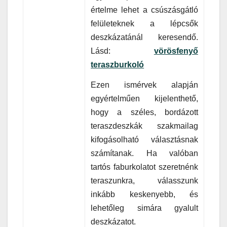
értelme lehet a csúszásgátló
felületeknek a lépcsők
deszkázatánál keresendő.
Lásd:
vörösfenyő
teraszburkoló
Ezen ismérvek alapján
egyértelműen kijelenthető,
hogy a széles, bordázott
teraszdeszkák szakmailag
kifogásolható választásnak
számítanak. Ha valóban
tartós faburkolatot szeretnénk
teraszunkra, válasszunk
inkább keskenyebb, és
lehetőleg simára gyalult
deszkázatot.