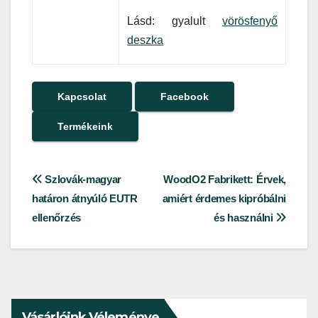
Lásd: gyalult
vörösfenyő
deszka
Kapcsolat
Facebook
Termékeink
Bejegyzés
Szlovák-magyar
WoodO2 Fabrikett: Érvek,
határon átnyúló EUTR
amiért érdemes kipróbálni
navigáció
ellenőrzés
és használni
Vásárlóink Véleménye