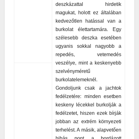
deszkázattal hirdetik
magukat, holott ez általában
kedvezőtlen hatással van a
burkolat élettartamára. Egy
szélesebb deszka esetében
ugyanis sokkal nagyobb a
repedés, vetemedés
veszélye, mint a keskenyebb
szelvényméretű
burkolatelemeknél.
Gondoljunk csak a jachtok
fedélzetére: minden esetben
keskeny lécekkel burkolják a
fedélzetet, hiszen ezek bírják
jobban az extrém környezeti
terhelést. A másik, alapvetően
hibás pont a bordázott