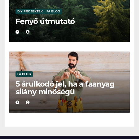
DIY PROJEKTEK
FA BLOG
Fenyő útmutató
FA BLOG
5 árulkodó jel, ha a faanyag
silány minőségű