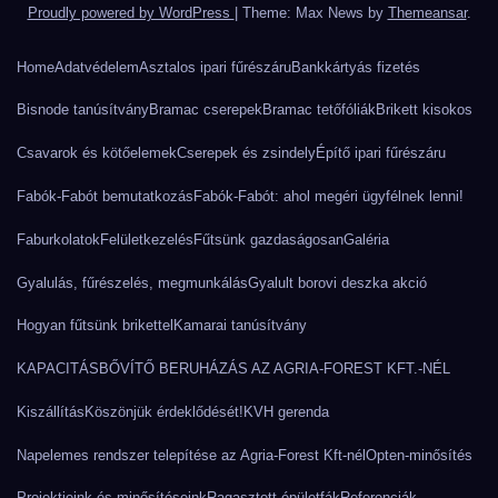
Proudly powered by WordPress
|
Theme: Max News by
Themeansar
.
Home
Adatvédelem
Asztalos ipari fűrészáru
Bankkártyás fizetés
Bisnode tanúsítvány
Bramac cserepek
Bramac tetőfóliák
Brikett kisokos
Csavarok és kötőelemek
Cserepek és zsindely
Építő ipari fűrészáru
Fabók-Fabót bemutatkozás
Fabók-Fabót: ahol megéri ügyfélnek lenni!
Faburkolatok
Felületkezelés
Fűtsünk gazdaságosan
Galéria
Gyalulás, fűrészelés, megmunkálás
Gyalult borovi deszka akció
Hogyan fűtsünk brikettel
Kamarai tanúsítvány
KAPACITÁSBŐVÍTŐ BERUHÁZÁS AZ AGRIA-FOREST KFT.-NÉL
Kiszállítás
Köszönjük érdeklődését!
KVH gerenda
Napelemes rendszer telepítése az Agria-Forest Kft-nél
Opten-minősítés
Projektjeink és minősítéseink
Ragasztott épületfák
Referenciák