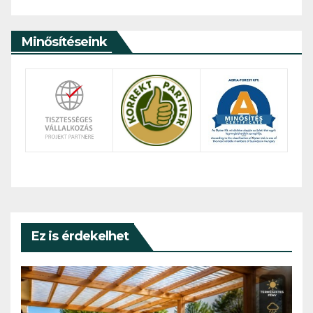
Minősítéseink
Ez is érdekelhet