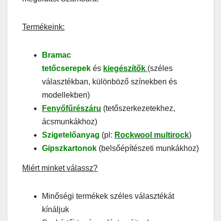
Termékeink:
Bramac
tetőcserepek
és
kiegészítők
(széles
választékban, különböző színekben és
modellekben)
Fenyőfűrészáru
(tetőszerkezetekhez,
ácsmunkákhoz)
Szigetelőanyag
(pl:
Rockwool multirock
)
Gipszkartonok
(belsőépítészeti munkákhoz)
Miért minket válassz?
Minőségi termékek széles választékát
kínáljuk