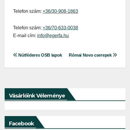
Telefon szám:
+36/30-908-1863
Telefon szám:
+36/70-633-0038
E-mail cím:
info@egerfa.hu
Bejegyzés
Nútféderes OSB lapok
Római Novo cserepek
navigáció
Vásárlóink Véleménye
Facebook