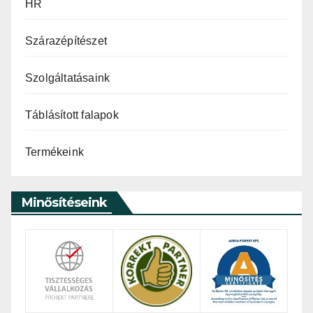
HR
Szárazépítészet
Szolgáltatásaink
Táblásított falapok
Termékeink
Minősítéseink