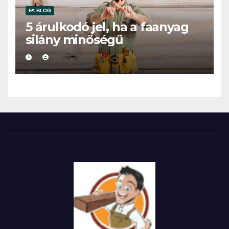
FA BLOG
5 árulkodó jel, ha a faanyag
silány minőségű