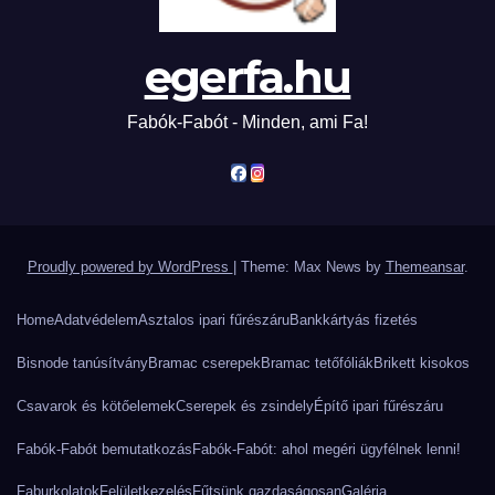
egerfa.hu
Fabók-Fabót - Minden, ami Fa!
Proudly powered by WordPress
|
Theme: Max News by
Themeansar
.
Home
Adatvédelem
Asztalos ipari fűrészáru
Bankkártyás fizetés
Bisnode tanúsítvány
Bramac cserepek
Bramac tetőfóliák
Brikett kisokos
Csavarok és kötőelemek
Cserepek és zsindely
Építő ipari fűrészáru
Fabók-Fabót bemutatkozás
Fabók-Fabót: ahol megéri ügyfélnek lenni!
Faburkolatok
Felületkezelés
Fűtsünk gazdaságosan
Galéria