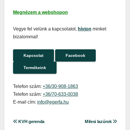
Megnézem a webshopon
Vegye fel velünk a kapcsolatot,
hívjon
minket
bizalommal!
Kapcsolat
Facebook
Termékeink
Telefon szám:
+36/30-908-1863
Telefon szám:
+36/70-633-0038
E-mail cím:
info@egerfa.hu
Bejegyzés
KVH gerenda
Milesi lazúrok