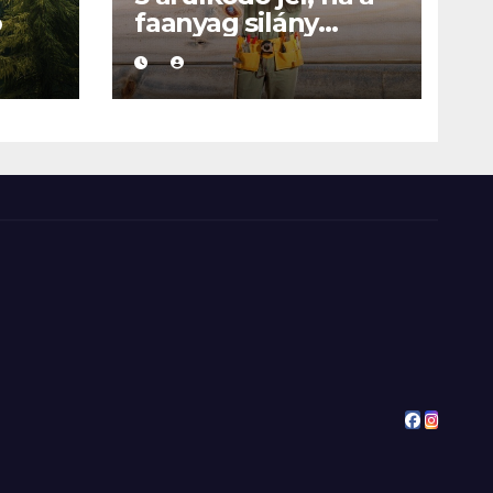
ó
faanyag silány
minőségű