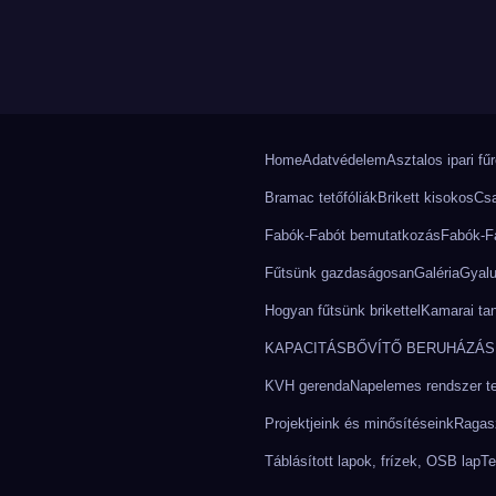
Home
Adatvédelem
Asztalos ipari fű
Bramac tetőfóliák
Brikett kisokos
Csa
Fabók-Fabót bemutatkozás
Fabók-Fa
Fűtsünk gazdaságosan
Galéria
Gyalu
.
Hogyan fűtsünk brikettel
Kamarai ta
KAPACITÁSBŐVÍTŐ BERUHÁZÁS 
KVH gerenda
Napelemes rendszer tel
Projektjeink és minősítéseink
Ragasz
Táblásított lapok, frízek, OSB lap
Te