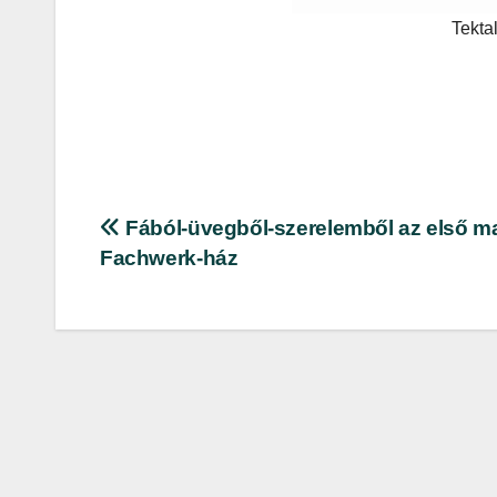
Tekta
Bejegyzés
Fából-üvegből-szerelemből az első m
Fachwerk-ház
navigáció