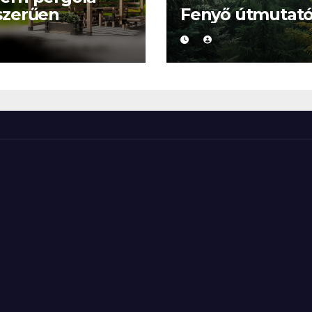
szerűen
Fenyő útmutat