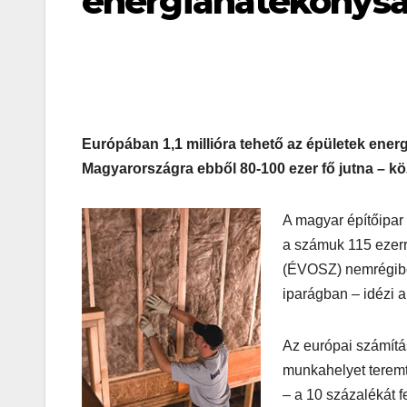
energiahatékonyság
Európában 1,1 millióra tehető az épületek ene
Magyarországra ebből 80-100 ezer fő jutna – kö
A magyar építőipar 
a számuk 115 ezerr
(ÉVOSZ) nemrégiben
iparágban – idézi 
Az európai számításo
munkahelyet teremt
– a 10 százalékát f