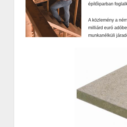
építőiparban foglal
A közlemény a néme
milliárd euró adóbe
munkanélküli járadé