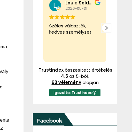
Louie Soldier
Tibor Gál
026-05-31
2026-02-22
álaszték,
Ez a felhasználó csak
Ez a f
személyzet
egy értékelést
egy ér
hagyott.
hagyot
áma,
Trustindex
összesített értékelés
valy
4.5
az 5-ből,
63 vélemény
alapján
z
Igazolta: Trustindex
Facebook
vente
az