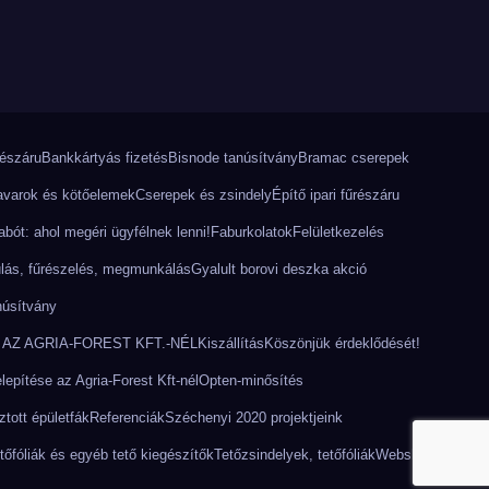
részáru
Bankkártyás fizetés
Bisnode tanúsítvány
Bramac cserepek
varok és kötőelemek
Cserepek és zsindely
Építő ipari fűrészáru
bót: ahol megéri ügyfélnek lenni!
Faburkolatok
Felületkezelés
lás, fűrészelés, megmunkálás
Gyalult borovi deszka akció
núsítvány
AZ AGRIA-FOREST KFT.-NÉL
Kiszállítás
Köszönjük érdeklődését!
epítése az Agria-Forest Kft-nél
Opten-minősítés
tott épületfák
Referenciák
Széchenyi 2020 projektjeink
tőfóliák és egyéb tető kiegészítők
Tetőzsindelyek, tetőfóliák
Webshop