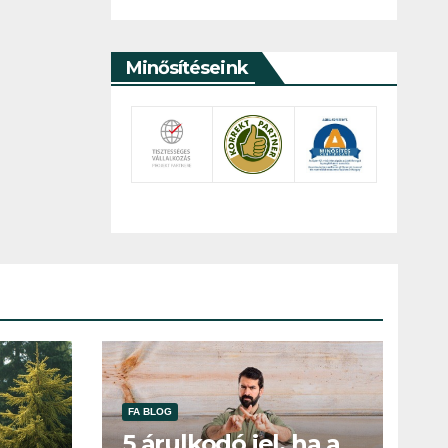
Minősítéseink
FA BLOG
5 árulkodó jel, ha a