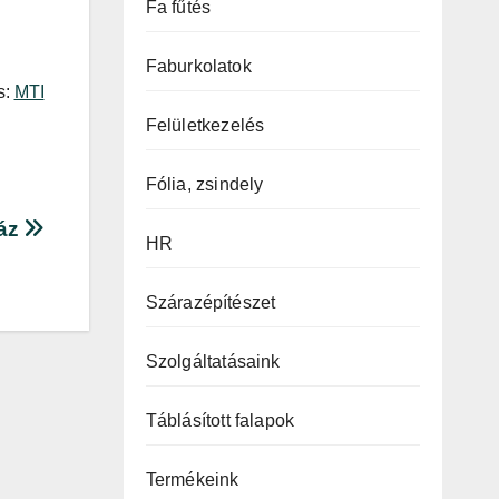
Fa fűtés
Faburkolatok
s:
MTI
Felületkezelés
Fólia, zsindely
ház
HR
Szárazépítészet
Szolgáltatásaink
Táblásított falapok
Termékeink