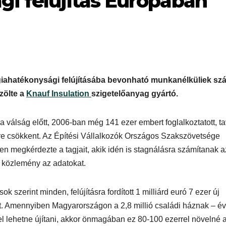
i felújítás Európában
2
Széles v
kedves 
rgiahatékonysági felújításába bevonható munkanélküliek sz
zölte a
Knauf Insulation
szigetelőanyag gyártó.
a válság előtt, 2006-ban még 141 ezer embert foglalkoztatott, ta
e csökkent. Az Építési Vállalkozók Országos Szakszövetsége
 megkérdezte a tagjait, akik idén is stagnálásra számítanak a
a közlemény az adatokat.
k szerint minden, felújításra fordított 1 milliárd euró 7 ezer új
. Amennyiben Magyarországon a 2,8 millió családi háznak – é
el lehetne újítani, akkor önmagában ez 80-100 ezerrel növelné 