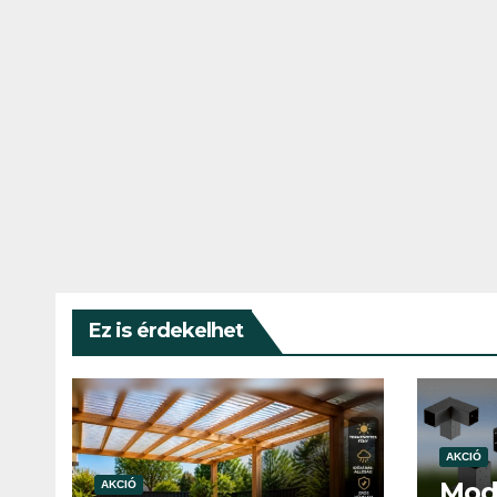
Ez is érdekelhet
AKCIÓ
Mod
AKCIÓ