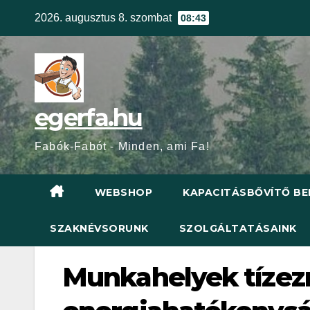
Skip
2026. augusztus 8. szombat
08:43
to
content
egerfa.hu
Fabók-Fabót - Minden, ami Fa!
WEBSHOP
KAPACITÁSBŐVÍTŐ BE
SZAKNÉVSORUNK
SZOLGÁLTATÁSAINK
Munkahelyek tízezr