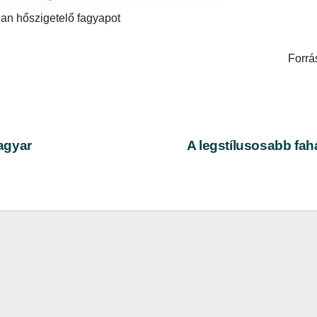
lan hőszigetelő fagyapot
Forrá
agyar
A legstílusosabb fa