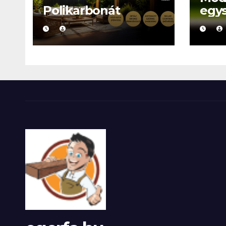
Polikarbonát
egy