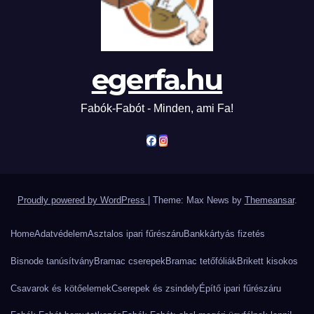
egerfa.hu
Fabók-Fabót - Minden, ami Fa!
Proudly powered by WordPress
|
Theme: Max News by
Themeansar
.
Home
Adatvédelem
Asztalos ipari fűrészáru
Bankkártyás fizetés
Bisnode tanúsítvány
Bramac cserepek
Bramac tetőfóliák
Brikett kisokos
Csavarok és kötőelemek
Cserepek és zsindely
Építő ipari fűrészáru