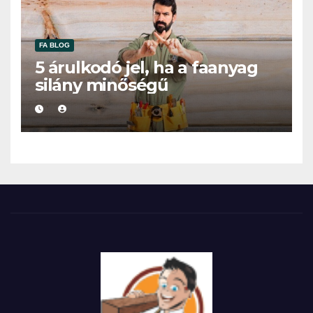
FA BLOG
5 árulkodó jel, ha a faanyag
silány minőségű