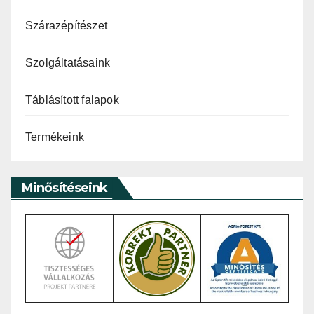
Szárazépítészet
Szolgáltatásaink
Táblásított falapok
Termékeink
Minősítéseink