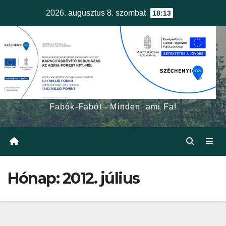
Skip
2026. augusztus 8. szombat
18:13
to
content
egerfa.hu
Fabók-Fabót - Minden, ami Fa!
Hónap:
2012. július