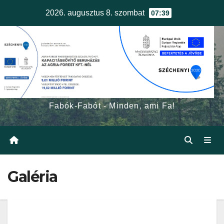
Skip
2026. augusztus 8. szombat
07:39
to
content
egerfa.hu
Fabók-Fabót - Minden, ami Fa!
Galéria