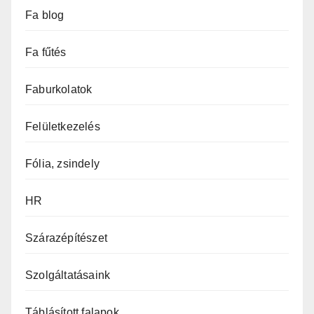
Fa blog
Fa fűtés
Faburkolatok
Felületkezelés
Fólia, zsindely
HR
Szárazépítészet
Szolgáltatásaink
Táblásított falapok