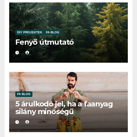
DIY PROJEKTEK
FA BLOG
Fenyő útmutató
FA BLOG
5 árulkodó jel, ha a faanyag
silány minőségű