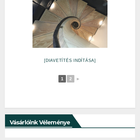
[DIAVETÍTÉS INDÍTÁSA]
1
2
►
Vásárlóink Véleménye