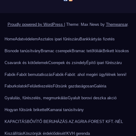
Proudly powered by WordPress
|
Theme: Max News by
Themeansar
.
Home
Adatvédelem
Asztalos ipari fűrészáru
Bankkártyás fizetés
Bisnode tanúsítvány
Bramac cserepek
Bramac tetőfóliák
Brikett kisokos
Csavarok és kötőelemek
Cserepek és zsindely
Építő ipari fűrészáru
Fabók-Fabót bemutatkozás
Fabók-Fabót: ahol megéri ügyfélnek lenni!
Faburkolatok
Felületkezelés
Fűtsünk gazdaságosan
Galéria
Gyalulás, fűrészelés, megmunkálás
Gyalult borovi deszka akció
Hogyan fűtsünk brikettel
Kamarai tanúsítvány
KAPACITÁSBŐVÍTŐ BERUHÁZÁS AZ AGRIA-FOREST KFT.-NÉL
Kiszállítás
Köszönjük érdeklődését!
KVH gerenda