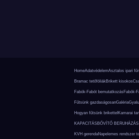
Home
Adatvédelem
Asztalos ipari fű
Bramac tetőfóliák
Brikett kisokos
Csa
Fabók-Fabót bemutatkozás
Fabók-Fa
Fűtsünk gazdaságosan
Galéria
Gyalu
.
Hogyan fűtsünk brikettel
Kamarai ta
KAPACITÁSBŐVÍTŐ BERUHÁZÁS 
KVH gerenda
Napelemes rendszer tel