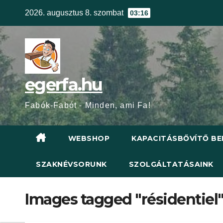
Skip
2026. augusztus 8. szombat
03:16
to
content
egerfa.hu
Fabók-Fabót - Minden, ami Fa!
WEBSHOP
KAPACITÁSBŐVÍTŐ BE
SZAKNÉVSORUNK
SZOLGÁLTATÁSAINK
Images tagged "résidentiel