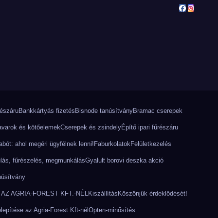
részáru
Bankkártyás fizetés
Bisnode tanúsítvány
Bramac cserepek
varok és kötőelemek
Cserepek és zsindely
Építő ipari fűrészáru
bót: ahol megéri ügyfélnek lenni!
Faburkolatok
Felületkezelés
lás, fűrészelés, megmunkálás
Gyalult borovi deszka akció
núsítvány
AZ AGRIA-FOREST KFT.-NÉL
Kiszállítás
Köszönjük érdeklődését!
epítése az Agria-Forest Kft-nél
Opten-minősítés