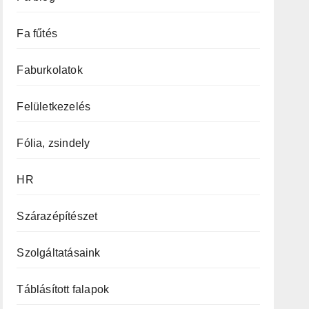
Fa fűtés
Faburkolatok
Felületkezelés
Fólia, zsindely
HR
Szárazépítészet
Szolgáltatásaink
Táblásított falapok