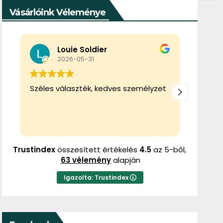
Vásárlóink Véleménye
Tibor Gál
2026-02-22
zet
Ez a felhasználó csak egy értékelést
Ez 
hagyott.
hag
Trustindex
összesített értékelés
4.5
az 5-ből,
63 vélemény
alapján
Igazolta: Trustindex