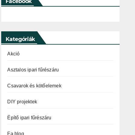
Facebook
Kategóriák
Akció
Asztalos ipari fűrészáru
Csavarok és kötőelemek
DIY projektek
Építő ipari fűrészáru
Fa blog