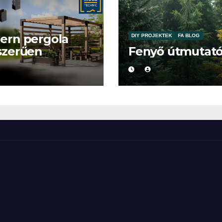
ern pergola
DIY PROJEKTEK
FA BLOG
szerűen
Fenyő útmutat