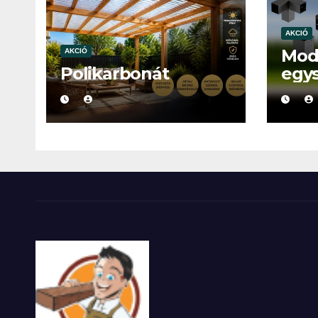
AKCIÓ
Mod
AKCIÓ
Polikarbonát
egy