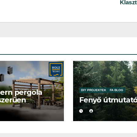
Klasz
ern pergola
DIY PROJEKTEK
FA BLOG
szerűen
Fenyő útmutat