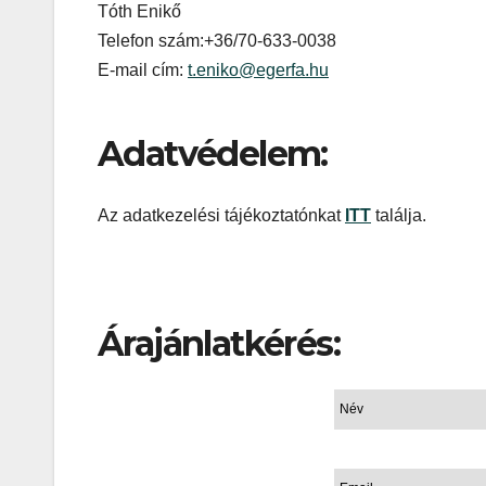
Tóth Enikő
Telefon szám:+36/70-633-0038
E-mail cím:
t.eniko@egerfa.hu
Adatvédelem:
Az adatkezelési tájékoztatónkat
ITT
találja.
Árajánlatkérés:
Név