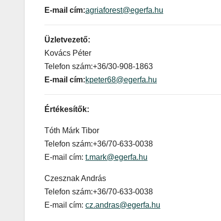
E-mail cím:
agriaforest@egerfa.hu
Üzletvezető:
Kovács Péter
Telefon szám:+36/30-908-1863
E-mail cím:
kpeter68@egerfa.hu
Értékesítők:
Tóth Márk Tibor
Telefon szám:+36/70-633-0038
E-mail cím:
t.mark@egerfa.hu
Czesznak András
Telefon szám:+36/70-633-0038
E-mail cím:
cz.andras@egerfa.hu