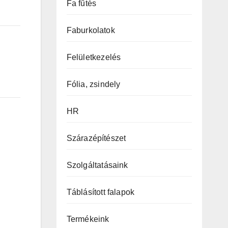
Fa fűtés
Faburkolatok
Felületkezelés
Fólia, zsindely
HR
Szárazépítészet
Szolgáltatásaink
Táblásított falapok
Termékeink