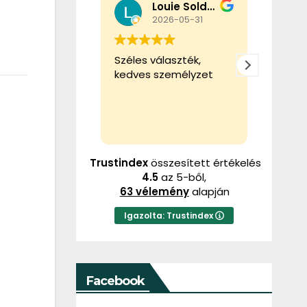
Louie Soldier
Tibor Gál
026-05-31
2026-02-22
álaszték,
Ez a felhasználó csak
Ez a f
személyzet
egy értékelést
egy ér
hagyott.
hagyot
Trustindex
összesített értékelés
4.5
az 5-ből,
63 vélemény
alapján
Igazolta: Trustindex
Facebook