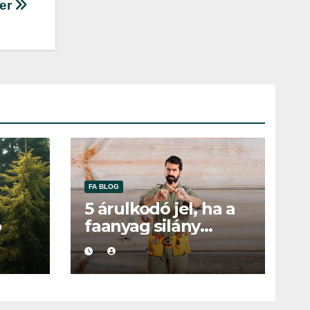
ter
FA BLOG
5 árulkodó jel, ha a
ó
faanyag silány
minőségű