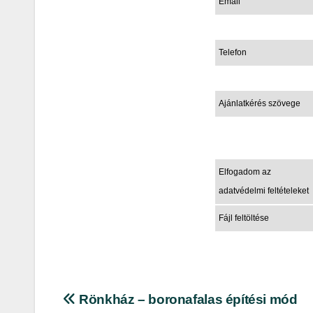
Email
Telefon
Ajánlatkérés szövege
Elfogadom az
adatvédelmi feltételeket
Fájl feltöltése
Bejegyzés
Rönkház – boronafalas építési mód