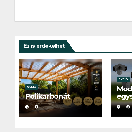
navigáció
Ez is érdekelhet
AKCIÓ
Mod
AKCIÓ
Polikarbonát
egy